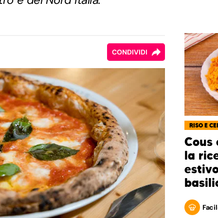
CONDIVIDI
RISO E CE
Cous 
la ric
estiv
basili
Facil