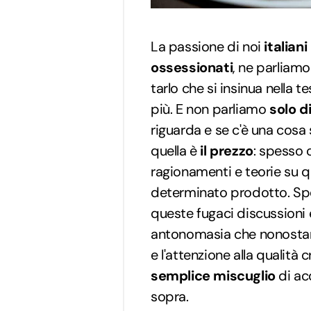
La passione di noi
italiani
ossessionati
, ne parliam
tarlo che si insinua nella 
più. E non parliamo
solo d
riguarda e se c'è una cosa 
quella è
il prezzo
: spesso 
ragionamenti e teorie su q
determinato prodotto. Spe
queste fugaci discussioni
antonomasia che nonostan
e l'attenzione alla qualit
semplice miscuglio
di ac
sopra.