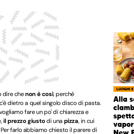
LUOGHI E
o dire che
non è così
, perché
Alla 
c'è dietro a quel singolo disco di pasta.
clamb
 vogliamo fare un po' di chiarezza e
spett
e,
il prezzo giusto
di una
pizza
, in cui
vapor
 Per farlo abbiamo chiesto il parere di
New 