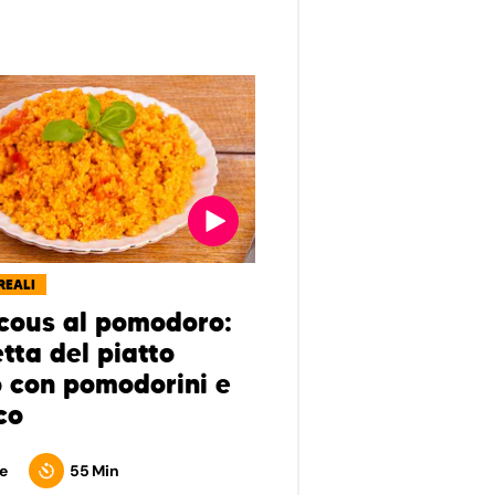
REALI
cous al pomodoro:
etta del piatto
o con pomodorini e
co
e
55 Min