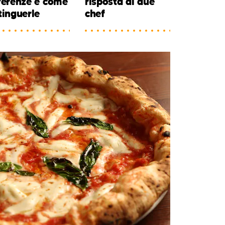
ferenze e come
risposta di due
tinguerle
chef