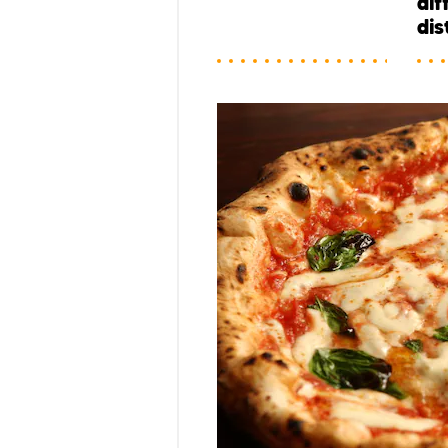
dif
dis