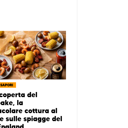
 SAPORI
scoperta del
ake, la
acolare cottura al
e sulle spiagge del
England