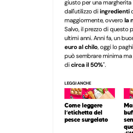
giusto per una margherita
dall'utilizzo di
ingredienti
maggiormente, ovvero
la 
Salvo, il prezzo di questo 
ultimi anni. Anni fa, un bu
euro al chilo
, oggi lo pag
può sembrare minima ma ch
di
circa il 50%
".
LEGGI ANCHE
Come leggere
Moz
l’etichetta del
buf
pesce surgelato
sen
qua