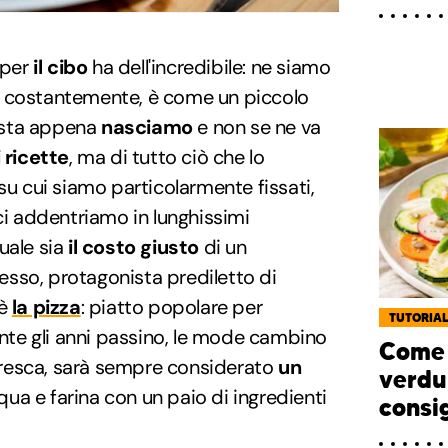
per
il cibo
ha dell'incredibile: ne siamo
o costantemente, è come un piccolo
testa appena
nasciamo
e non se ne va
i ricette
, ma di tutto ciò che lo
su cui siamo particolarmente fissati,
ci addentriamo in lunghissimi
uale sia
il costo giusto
di un
sso, protagonista prediletto di
 è
la pizza
: piatto popolare per
TUTORIA
te gli anni passino, le mode cambino
Come 
à cresca, sarà sempre considerato
un
verdu
qua e farina con un paio di ingredienti
consig