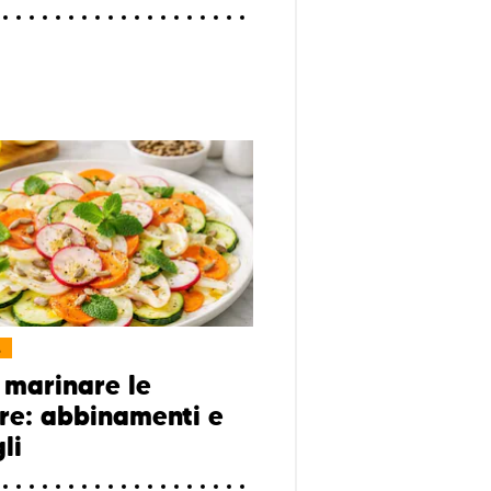
L
marinare le
re: abbinamenti e
li