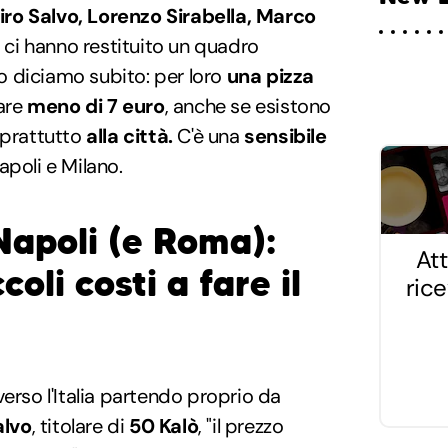
iro Salvo, Lorenzo Sirabella, Marco
ci hanno restituito un quadro
 Lo diciamo subito: per loro
una pizza
are
meno di 7 euro
, anche se esistono
prattutto
alla città.
C'è una
sensibile
apoli e Milano.
Napoli (e Roma):
Att
coli costi a fare il
ric
erso l'Italia partendo proprio da
alvo
, titolare di
50 Kalò
, "il prezzo