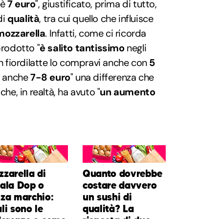
 è
7 euro
", giustificato, prima di tutto,
di
qualità
, tra cui quello che influisce
mozzarella
. Infatti, come ci ricorda
prodotto "
è salito tantissimo
negli
on fiordilatte lo compravi anche con
5
hi anche
7-8 euro
" una differenza che
e, in realtà, ha avuto "
un aumento
zarella di
Quanto dovrebbe
ala Dop o
costare davvero
za marchio:
un sushi di
li sono le
qualità? La