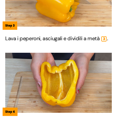
Step 3
Lava i peperoni, asciugali e dividili a metà
.
3
Step 4