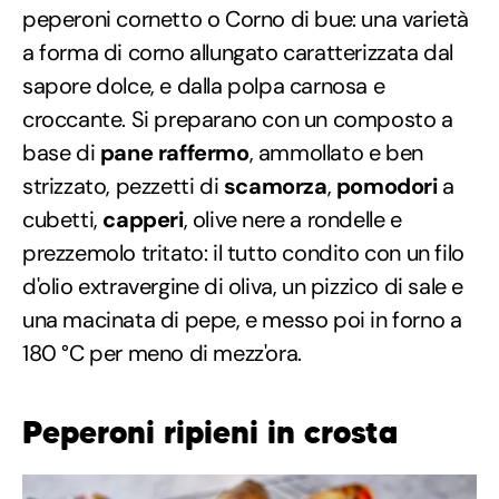
peperoni cornetto o Corno di bue: una varietà
a forma di corno allungato caratterizzata dal
sapore dolce, e dalla polpa carnosa e
croccante. Si preparano con un composto a
base di
pane raffermo
, ammollato e ben
strizzato, pezzetti di
scamorza
,
pomodori
a
cubetti,
capperi
, olive nere a rondelle e
prezzemolo tritato: il tutto condito con un filo
d'olio extravergine di oliva, un pizzico di sale e
una macinata di pepe, e messo poi in forno a
180 °C per meno di mezz'ora.
Peperoni ripieni in crosta