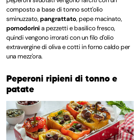
peperoni svuotati vengono farciti con un
composto a base di tonno sott'olio
sminuzzato,
pangrattato
, pepe macinato,
pomodorini
a pezzetti e basilico fresco,
quindi vengono irrorati con un filo d'olio
extravergine di oliva e cotti in forno caldo per
una mezz'ora.
Peperoni ripieni di tonno e
patate