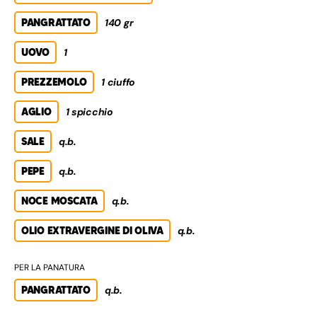
PANGRATTATO
140 gr
UOVO
1
PREZZEMOLO
1 ciuffo
AGLIO
1 spicchio
SALE
q.b.
PEPE
q.b.
NOCE MOSCATA
q.b.
OLIO EXTRAVERGINE DI OLIVA
q.b.
PER LA PANATURA
PANGRATTATO
q.b.