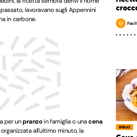
dini, la ricetta sembra derivi il nome
crocc
in passato, lavoravano sugli Appennini
na in carbone.
Facil
la per un
pranzo
in famiglia o una
cena
DOLCI
 organizzata all'ultimo minuto, la