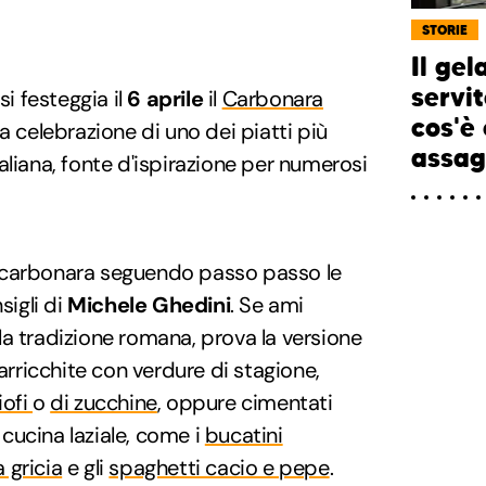
STORIE
Il gel
servit
si festeggia il
6 aprile
il
Carbonara
cos'è 
la celebrazione di uno dei piatti più
assag
aliana, fonte d'ispirazione per numerosi
 carbonara seguendo passo passo le
sigli di
Michele Ghedini
. Se ami
a tradizione romana, prova la versione
 arricchite con verdure di stagione,
iofi
o
di zucchine
, oppure cimentati
a cucina laziale, come i
bucatini
a gricia
e gli
spaghetti cacio e pepe
.