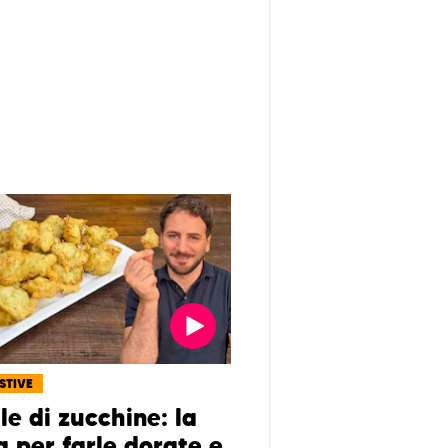
ESTIVE
lle di zucchine: la
a per farle dorate e