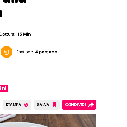
a
Cottura:
15 Min
Dosi per:
4 persone
ini
STAMPA
SALVA
CONDIVIDI