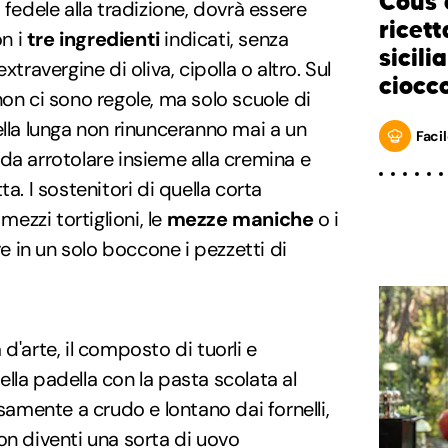
Cous 
 fedele alla tradizione, dovrà essere
ricett
n i
tre ingredienti
indicati, senza
sicili
xtravergine di oliva, cipolla o altro. Sul
ciocc
non ci sono regole, ma solo scuole di
ella lunga non rinunceranno mai a un
Facil
 da arrotolare insieme alla cremina e
a. I sostenitori di quella corta
mezzi tortiglioni, le
mezze maniche
o i
re in un solo boccone i pezzetti di
d'arte, il composto di tuorli e
lla padella con la pasta scolata al
osamente a crudo e lontano dai fornelli,
on diventi una sorta di uovo