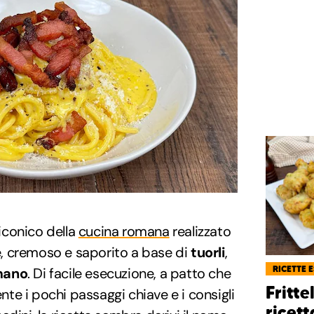
iconico della
cucina romana
realizzato
, cremoso e saporito a base di
tuorli
,
RICETTE 
mano
. Di facile esecuzione, a patto che
Fritte
e i pochi passaggi chiave e i consigli
ricett