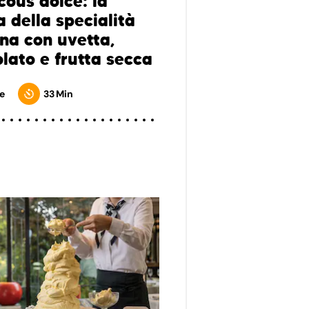
cous dolce: la
a della specialità
ana con uvetta,
olato e frutta secca
e
33 Min