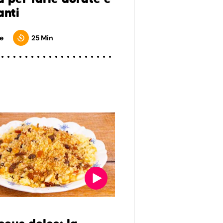
anti
e
25 Min