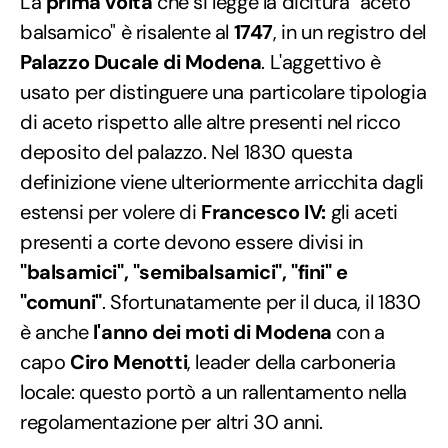
La
prima volta
che si legge la dicitura "aceto
balsamico" è risalente al
1747
, in un registro del
Palazzo Ducale di Modena
. L'aggettivo è
usato per distinguere una particolare tipologia
di aceto rispetto alle altre presenti nel ricco
deposito del palazzo. Nel 1830 questa
definizione viene ulteriormente arricchita dagli
estensi per volere di
Francesco IV:
gli aceti
presenti a corte devono essere divisi in
"balsamici", "semibalsamici", "fini" e
"comuni"
. Sfortunatamente per il duca, il 1830
è anche
l'anno dei moti di Modena
con a
capo
Ciro Menotti
, leader della carboneria
locale: questo portò a un rallentamento nella
regolamentazione per altri 30 anni.