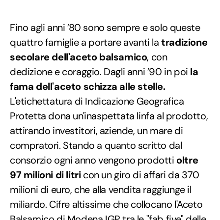
Fino agli anni ’80 sono sempre e solo queste
quattro famiglie a portare avanti la
tradizione
secolare dell'aceto balsamico
, con
dedizione e coraggio. Dagli anni ’90 in poi
la
fama dell'aceto schizza alle stelle.
L'etichettatura di Indicazione Geografica
Protetta dona un'inaspettata linfa al prodotto,
attirando investitori, aziende, un mare di
compratori. Stando a quanto scritto dal
consorzio ogni anno vengono prodotti
oltre
97 milioni di litri
con un giro di affari da 370
milioni di euro, che alla vendita raggiunge il
miliardo. Cifre altissime che collocano l'Aceto
Balsamico di Modena IGP tra le "fab five" delle