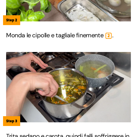
Step 2
Monda le cipolle e tagliale finemente
.
2
Step 3
Trita sedano e carota, quindi falli soffriggere in