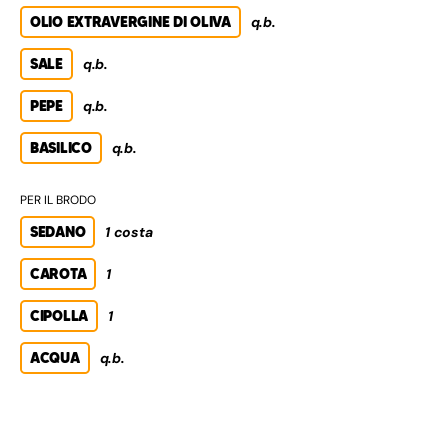
OLIO EXTRAVERGINE DI OLIVA
q.b.
SALE
q.b.
PEPE
q.b.
BASILICO
q.b.
PER IL BRODO
SEDANO
1 costa
CAROTA
1
CIPOLLA
1
ACQUA
q.b.