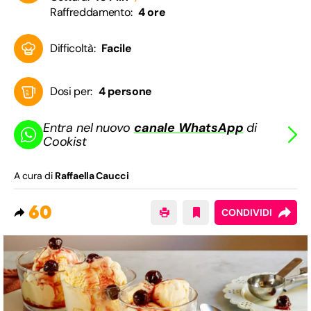
Raffreddamento:
4 ore
Difficoltà:
Facile
Dosi per:
4 persone
Entra nel nuovo
canale WhatsApp
di
Cookist
A cura di
Raffaella Caucci
60
CONDIVIDI