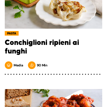
PASTA
Conchiglioni ripieni ai
funghi
Media
90 Min