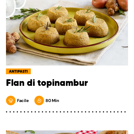
ANTIPASTI
Flan di topinambur
Facile
80 Min