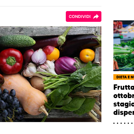
CONDIVIDI
DIETA E 
Frutt
ottobr
stagi
dispen