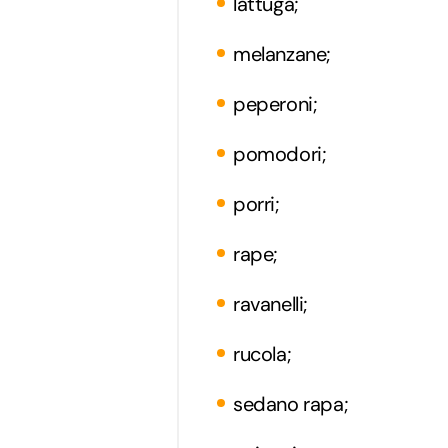
lattuga;
melanzane;
peperoni;
pomodori;
porri;
rape;
ravanelli;
rucola;
sedano rapa;