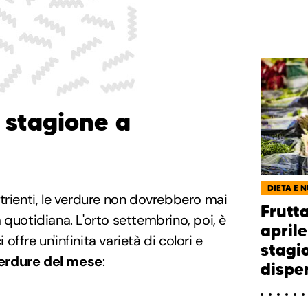
 stagione a
DIETA E 
trienti, le verdure non dovrebbero mai
Frutt
 quotidiana. L'orto settembrino, poi, è
aprile
ffre un'infinita varietà di colori e
stagi
erdure del mese
:
dispen