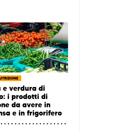
NUTRIZIONE
a e verdura di
: i prodotti di
one da avere in
sa e in frigorifero