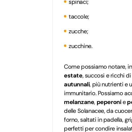
spinaci;
taccole;
zucche;
zucchine.
Come possiamo notare, in
estate
, succosi e ricchi 
autunnali
, più nutrienti e 
immunitario. Possiamo ac
melanzane
,
peperoni
e
p
delle Solanacee, da cuocere
forno, saltati in padella, g
perfetti per condire insala