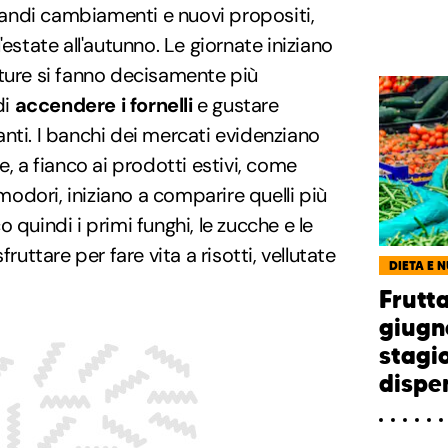
randi cambiamenti e nuovi propositi,
'estate all'autunno. Le giornate iniziano
ature si fanno decisamente più
di
accendere i fornelli
e gustare
nti. I banchi dei mercati evidenziano
e, a fianco ai prodotti estivi, come
dori, iniziano a comparire quelli più
 quindi i primi funghi, le zucche e le
fruttare per fare vita a risotti, vellutate
DIETA E 
Frutt
giugno
stagi
dispen