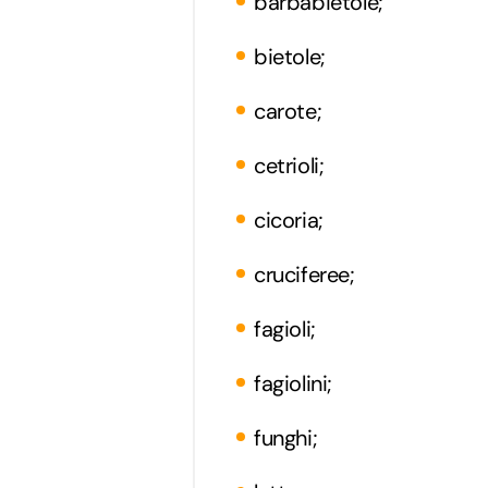
barbabietole;
bietole;
carote;
cetrioli;
cicoria;
cruciferee;
fagioli;
fagiolini;
funghi;