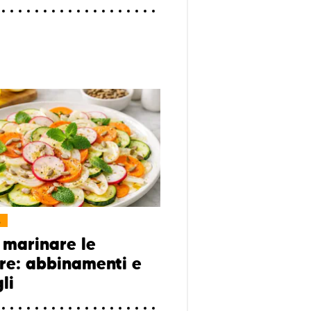
L
marinare le
re: abbinamenti e
li