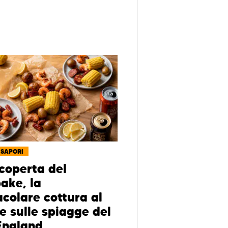
 SAPORI
scoperta del
ake, la
acolare cottura al
e sulle spiagge del
England