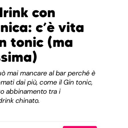
 drink con
nica: c’è vita
in tonic (ma
ssima)
uò mai mancare al bar perché è
amati dai più, come il Gin tonic,
to abbinamento tra i
 drink chinato.