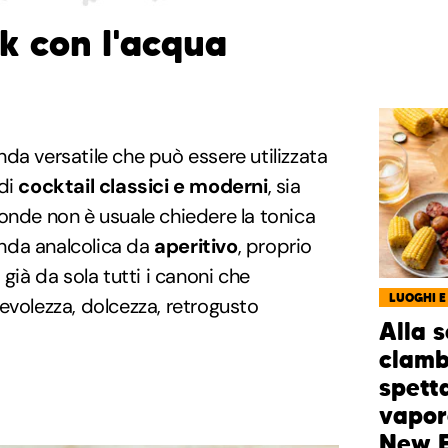
nk con l'acqua
da versatile che può essere utilizzata
 di
cocktail classici e moderni
, sia
ltronde non è usuale chiedere la tonica
nda analcolica da
aperitivo
, proprio
 già da sola tutti i canoni che
LUOGHI E
evolezza, dolcezza, retrogusto
Alla 
clamb
spett
vapor
New 