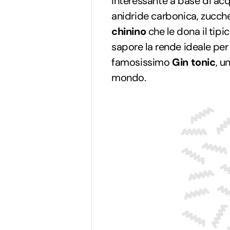
interessante a base di acq
anidride carbonica, zuccher
chinino
che le dona il tipi
sapore la rende ideale per c
famosissimo
Gin tonic
, u
mondo.