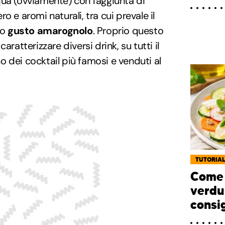
ua (ovviamente) con l'aggiunta di
o e aromi naturali, tra cui prevale il
co
gusto amarognolo
. Proprio questo
aratterizzare diversi drink, su tutti il
no dei cocktail più famosi e venduti al
TUTORIA
Come 
verdu
consig