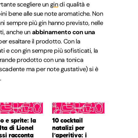
rtante scegliere un
gin
di qualità e
ini bene alle sue note aromatiche. Non
nni sempre più gin hanno previsto, nelle
nti, anche un
abbinamento con una
er esaltare il prodotto. Con la
ati e con gin sempre più sofisticati, la
 grande prodotto con una tonica
 scadente ma per note gustative) si è
.
o e sprite: la
10 cocktail
lta di Lionel
natalizi per
si racconta
l’aperitivo: i