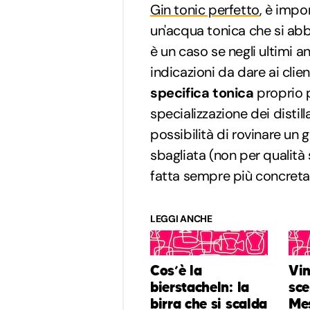
Gin tonic perfetto
, è impo
un'acqua tonica che si abb
è un caso se negli ultimi a
indicazioni da dare ai clie
specifica tonica
proprio p
specializzazione dei distill
possibilità di rovinare un
sbagliata (non per qualità
fatta sempre più concreta
LEGGI ANCHE
Cos’è la
Vin
bierstacheln: la
sce
birra che si scalda
Mes