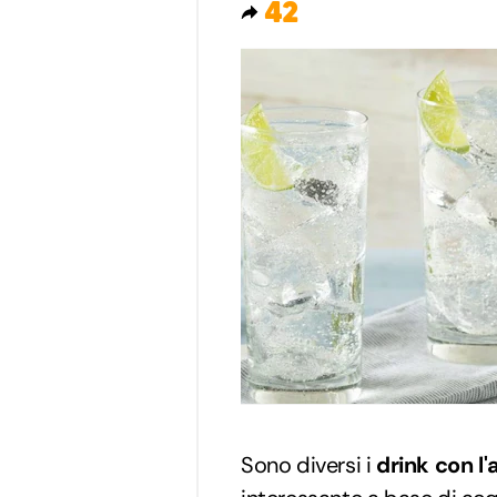
42
Sono diversi i
drink con l