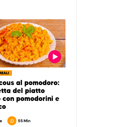
REALI
cous al pomodoro:
etta del piatto
o con pomodorini e
co
e
55 Min