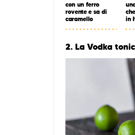
con un ferro
una
rovente e sa di
che
caramello
in 
2. La Vodka toni