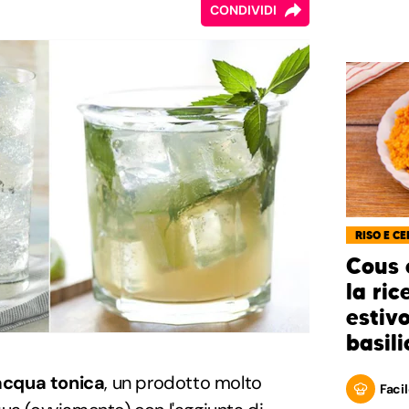
CONDIVIDI
RISO E CE
Cous 
la ric
estiv
basili
'acqua tonica
, un prodotto molto
Facil