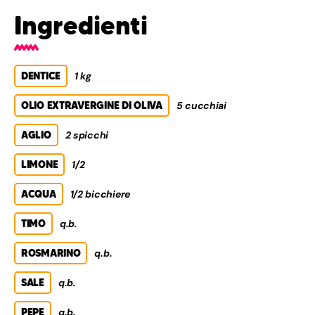
Ingredienti
DENTICE
1 kg
OLIO EXTRAVERGINE DI OLIVA
5 cucchiai
AGLIO
2 spicchi
LIMONE
1/2
ACQUA
1/2 bicchiere
TIMO
q.b.
ROSMARINO
q.b.
SALE
q.b.
PEPE
q.b.