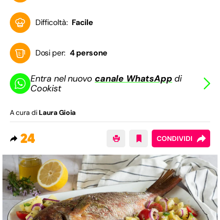
Difficoltà:
Facile
Dosi per:
4 persone
Entra nel nuovo
canale WhatsApp
di
Cookist
A cura di
Laura Gioia
24
CONDIVIDI