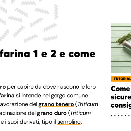
farina 1 e 2 e come
TUTORIA
tro
per capire da dove nascono le loro
Come 
farina
si intende nel gergo comune
sicur
 lavorazione del
grano tenero
(
Triticum
consi
macinazione del
grano duro
(
Triticum
e i suoi derivati, tipo il
semolino
.