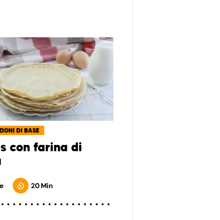
IONI DI BASE
s con farina di
a
e
20 Min