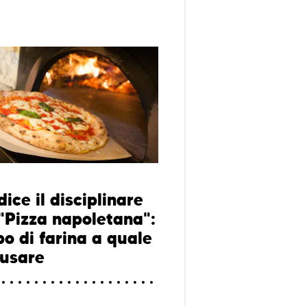
ice il disciplinare
 "Pizza napoletana":
po di farina a quale
 usare