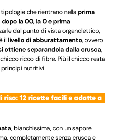
tipologie che rientrano nella
prima
i
dopo la 00, la 0 e prima
zzarle dal punto di vista organolettico,
è il
livello di
abburattamento
, ovvero
 si ottiene separandola dalla crusca
,
chicco ricco di fibre. Più il chicco resta
principi nutritivi.
riso: 12 ricette facili e adatte a
inata
, bianchissima, con un sapore
sima, completamente senza crusca e