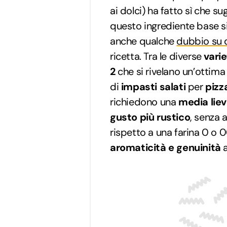
ai dolci) ha fatto sì che su
questo ingrediente base 
anche qualche
dubbio su q
ricetta. Tra le diverse
varie
2
che si rivelano un’ottima
di
impasti salati
per
pizz
richiedono una
media liev
gusto più rustico
, senza 
rispetto a una farina 0 o 
aromaticità e genuinità