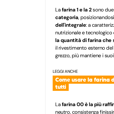
La
farina 1 e la 2
sono due 
categoria
, posizionandos
dell'integrale
: a caratteri
nutrizionale e tecnologico 
la quantità di farina che
il rivestimento esterno del 
grezzo, più mantiene i suoi 
LEGGI ANCHE
Come usare la farina di 
tutti
La
farina 00 è la più raff
neutro, consistenza finis