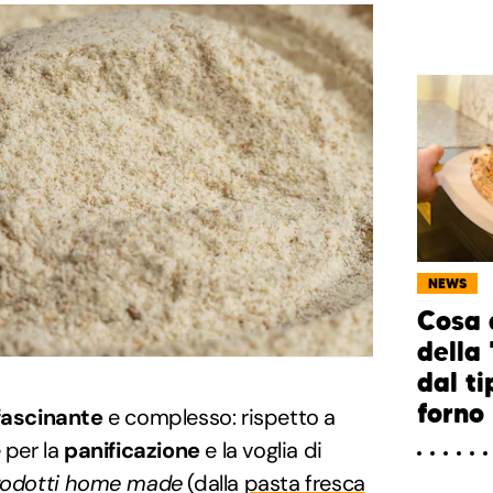
NEWS
Cosa d
della
dal ti
forno
fascinante
e complesso: rispetto a
 per la
panificazione
e la voglia di
rodotti home made
(dalla
pasta fresca