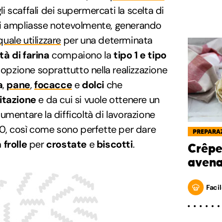
gli scaffali dei supermercati la scelta di
si ampliasse notevolmente, generando
uale utilizzare
per una determinata
tà di farina
compaiono la
tipo 1 e tipo
 opzione soprattutto nella realizzazione
a
,
pane
,
focacce
e
dolci
che
itazione
e da cui si vuole ottenere un
aumentare la difficoltà di lavorazione
00, così come sono perfette per dare
PREPARAZ
a
frolle
per
crostate
e
biscotti
.
Crêpe
aven
Facil