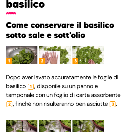
basilico
Come conservare il basilico
sotto sale e sott'olio
1
2
3
Dopo aver lavato accuratamente le foglie di
basilico
, disponile su un panno e
1
tamponale con un foglio di carta assorbente
, finché non risulteranno ben asciutte
.
2
3