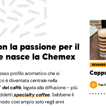
n la passione per il
ve nasce la Chemex
BEVANDE
Cappu
esso profilo aromatico che si
o è diventata centrale nella
Facil
"
del caffè
, legata alla diffusione – più
ddetti
specialty coffee
. Sebbene il
 modo così ampio solo negli anni