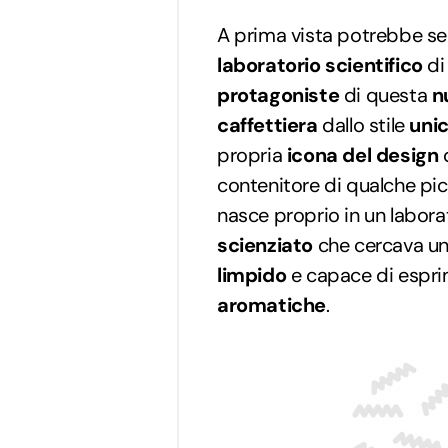
A prima vista potrebbe 
laboratorio scientifico
di 
protagoniste
di questa
n
caffettiera
dallo stile
uni
propria
icona del design
d
contenitore di qualche pic
nasce proprio in un labora
scienziato
che cercava u
limpido
e capace di espri
aromatiche
.