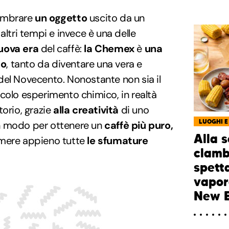
sembrare
un oggetto
uscito da un
altri tempi e invece è una delle
uova era
del caffè:
la Chemex
è
una
co
, tanto da diventare una vera e
el Novecento. Nonostante non sia il
colo esperimento chimico, in realtà
torio, grazie
alla creatività
di uno
LUOGHI E
n modo per ottenere un
caffè più puro,
Alla 
mere appieno tutte
le sfumature
clamb
spett
vapor
New 