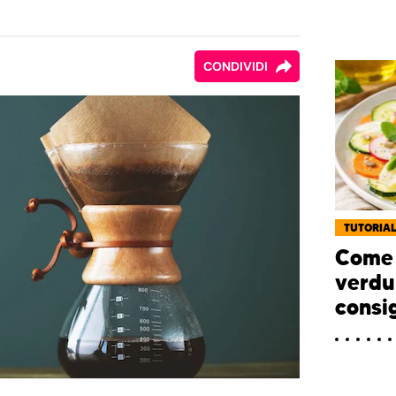
CONDIVIDI
TUTORIA
Come 
verdu
consig