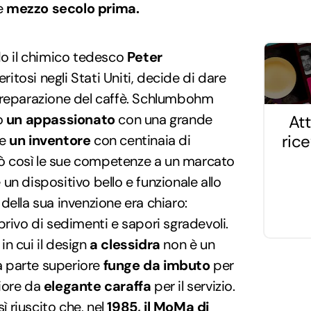
e
mezzo secolo prima.
 il chimico tedesco
Peter
eritosi negli Stati Uniti, decide di dare
preparazione del caffè. Schlumbohm
o
un appassionato
con una grande
Att
ric
 e
un inventore
con centinaia di
icò così le sue competenze a un marcato
un dispositivo bello e funzionale allo
della sua invenzione era chiaro:
privo di sedimenti e sapori sgradevoli.
n cui il design
a clessidra
non è un
la parte superiore
funge da imbuto
per
riore da
elegante caraffa
per il servizio.
sì riuscito che, nel
1985, il MoMa di