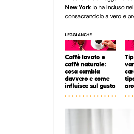
New York
lo ha incluso ne
consacrandolo a vero e pro
LEGGI ANCHE
Caffè lavato e
Tip
caffè naturale:
var
cosa cambia
car
davvero e come
tip
influisce sul gusto
ar