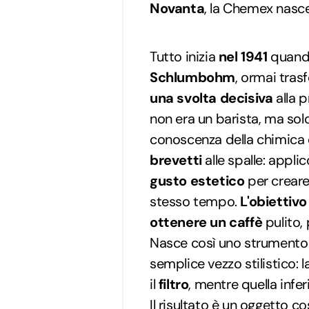
Novanta
, la Chemex nasc
Tutto inizia
nel 1941
quando
Schlumbohm
, ormai trasf
una svolta decisiva
alla 
non era un barista, ma sol
conoscenza della chimica
brevetti
alle spalle: appl
gusto estetico
per creare 
stesso tempo.
L'obiettivo
ottenere un caffè
pulito, 
Nasce così uno strumento i
semplice vezzo stilistico: 
il
filtro
, mentre quella infe
Il risultato è un oggetto co