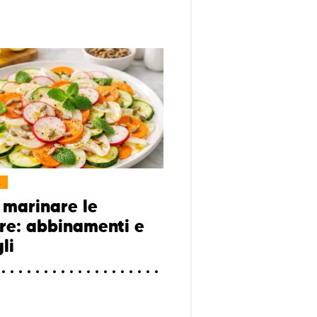
L
marinare le
re: abbinamenti e
li