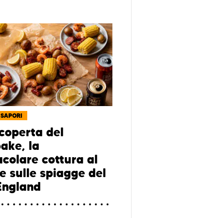
 SAPORI
scoperta del
ake, la
acolare cottura al
e sulle spiagge del
England