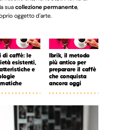
lla sua
collezione permanente
,
prio oggetto d'arte.
i di caffè: le
Ibrik, il metodo
ietà esistenti,
più antico per
atteristiche e
preparare il caffè
ologie
che conquista
omatiche
ancora oggi