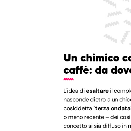
Un chimico co
caffè: da do
L'idea di
esaltare
il compl
nasconde dietro a un chicc
cosiddetta "
terza ondata
o meno recente – dei cosi
concetto si sia diffuso in