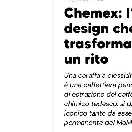
Chemex: l
design ch
trasformat
un rito
Una caraffa a clessidr
è una caffettiera pe
di estrazione del caff
chimico tedesco, si d
iconico tanto da esse
permanente del MoMa