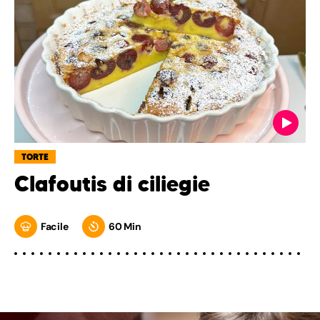
TORTE
Clafoutis di ciliegie
Facile
60 Min