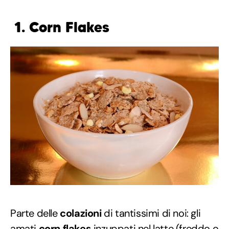
1. Corn Flakes
Parte delle
colazioni
di tantissimi di noi: gli
amati
corn flakes
inzuppati nel latte (freddo o