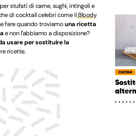
r stufati di carne, sughi, intingoli e
che di cocktail celebri come il
Bloody
ome fare quando troviamo
una ricetta
sa
e non l'abbiamo a disposizione?
da usare per sostituire la
re ricette.
CUCINA
Sostit
alter