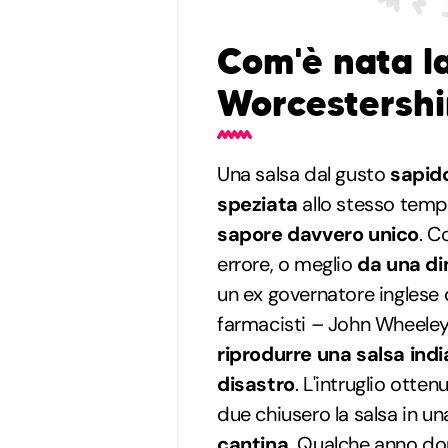
Com'è nata l
Worcestershi
Una salsa dal gusto
sapido
speziata
allo stesso temp
sapore davvero unico
. C
errore, o meglio
da una d
un ex governatore inglese 
farmacisti – John Wheeley 
riprodurre una salsa ind
disastro
. L'intruglio otten
due chiusero la salsa in un
cantina.
Qualche anno dopo