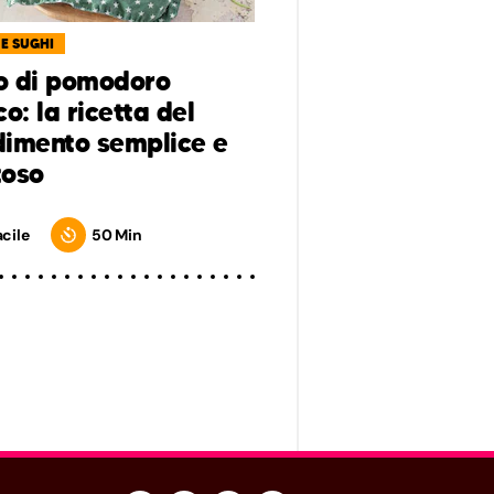
 E SUGHI
o di pomodoro
co: la ricetta del
imento semplice e
toso
acile
50 Min