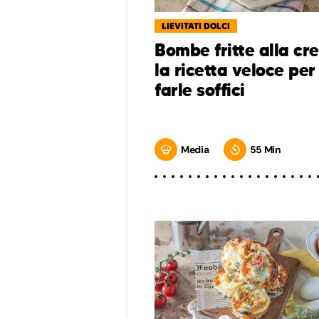
LIEVITATI DOLCI
Bombe fritte alla cr
la ricetta veloce per
farle soffici
Media
55 Min