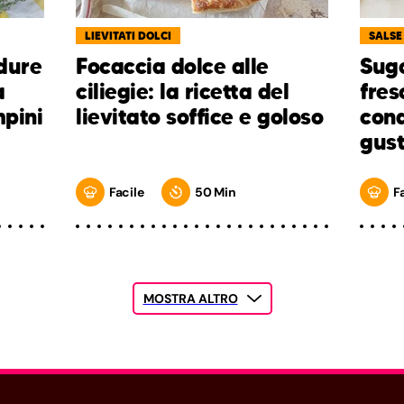
LIEVITATI DOLCI
SALSE
rdure
Focaccia dolce alle
Sug
a
ciliegie: la ricetta del
fres
mpini
lievitato soffice e goloso
cond
gus
Facile
50 Min
F
MOSTRA ALTRO