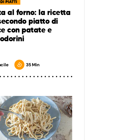
DI PIATTI
a al forno: la ricetta
secondo piatto di
e con patate e
odorini
acile
35 Min