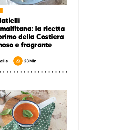
atielli
amalfitana: la ricetta
primo della Costiera
oso e fragrante
acile
23 Min