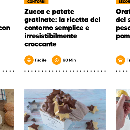
CONTORNI
SECON
Zucca e patate
Orat
gratinate: la ricetta del
del 
con
contorno semplice e
pesc
irresistibilmente
pom
croccante
Facile
60 Min
F