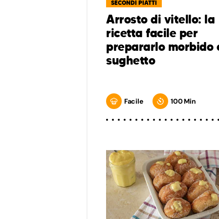
SECONDI PIATTI
Arrosto di vitello: la
ricetta facile per
prepararlo morbido 
sughetto
Facile
100 Min