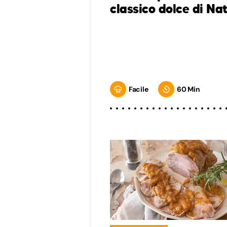
classico dolce di Na
Facile
60 Min