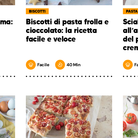
BISCOTTI
PASTA
ema:
Biscotti di pasta frolla e
Scial
cioccolato: la ricetta
all’
facile e veloce
del 
crem
Facile
40 Min
F