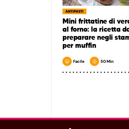
ANTIPASTI
Mini frittatine di ve
al forno: la ricetta d
preparare negli sta
per muffin
Facile
50 Min