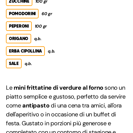
ZUCCHINE
100 gr
POMODORINI
60 gr
PEPERONI
100 gr
ORIGANO
q.b.
ERBA CIPOLLINA
q.b.
SALE
q.b.
Le
mini frittatine di verdure al forno
sono un
piatto semplice e gustoso, perfetto da servire
come
antipasto
di una cena tra amici, all'ora
dell'aperitivo o in occasione di un buffet di
festa. Gustato in porzioni più generose e
completato con un contorno di stagione e