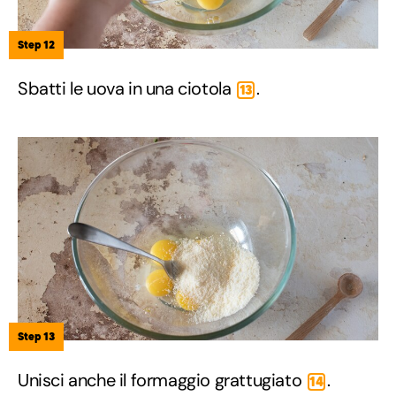
Step 12
Sbatti le uova in una ciotola
.
13
Step 13
Unisci anche il formaggio grattugiato
.
14