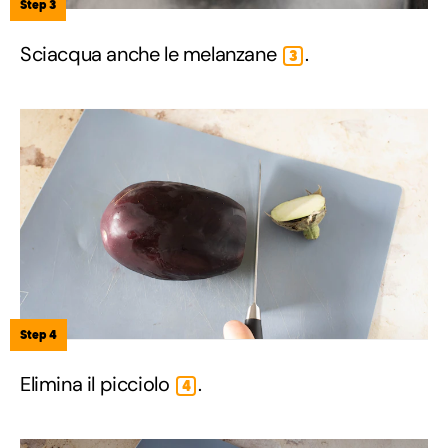
Step 3
Sciacqua anche le melanzane
.
3
Step 4
Elimina il picciolo
.
4