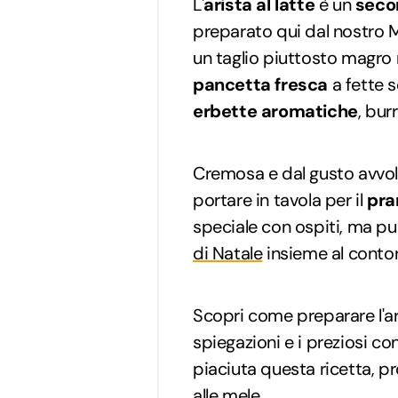
L'
arista al latte
è un
seco
preparato qui dal nostro M
un taglio piuttosto magro 
pancetta fresca
a fette so
erbette aromatiche
, bur
Cremosa e dal gusto avvolge
portare in tavola per il
pra
speciale con ospiti, ma p
di Natale
insieme al contor
Scopri come preparare l'ar
spiegazioni e i preziosi con
piaciuta questa ricetta, pr
alle mele
.