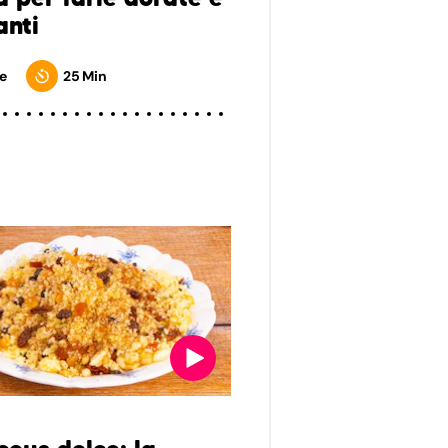
anti
e
25 Min