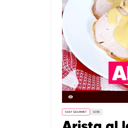
EASY GOURMET
SERIE
Arista al 