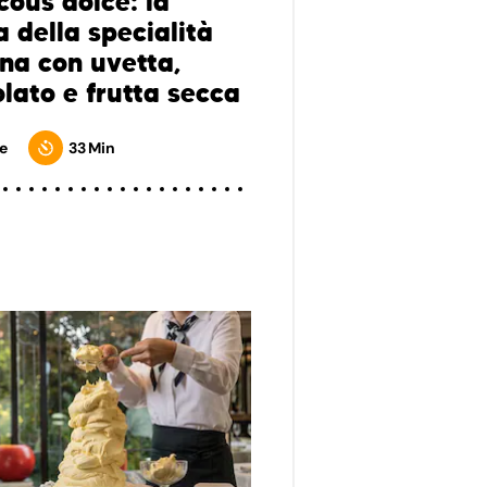
cous dolce: la
a della specialità
ana con uvetta,
olato e frutta secca
e
33 Min