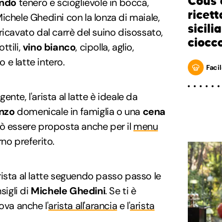
Cous 
ndo
tenero e scioglievole in bocca,
ricett
ichele Ghedini con la lonza di maiale,
sicili
ricavato dal carrè del suino disossato,
ciocc
ttili,
vino bianco
, cipolla, aglio,
ro e latte intero.
Facil
nte, l'arista al latte è ideale da
nzo
domenicale in famiglia o una
cena
uò essere proposta anche per il
menu
no preferito.
ista al latte seguendo passo passo le
sigli di
Michele Ghedini
. Se ti è
ova anche l'
arista all'arancia
e l'
arista