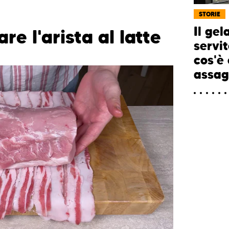
STORIE
Il gel
e l'arista al latte
servit
cos'è 
assag