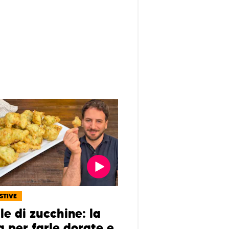
ESTIVE
lle di zucchine: la
a per farle dorate e