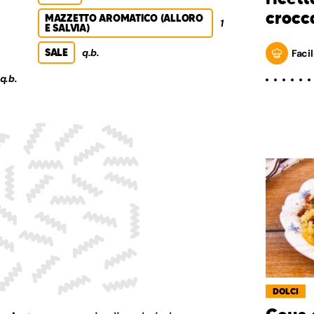
crocc
MAZZETTO AROMATICO (ALLORO
1
E SALVIA)
SALE
q.b.
Facil
q.b.
DOLCI