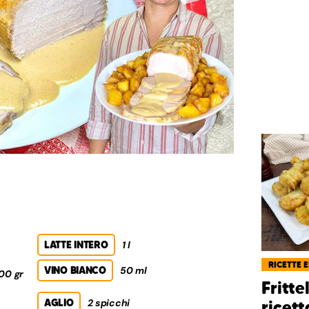
LATTE INTERO
1 l
RICETTE 
VINO BIANCO
50 ml
00 gr
Fritte
AGLIO
2 spicchi
ricett