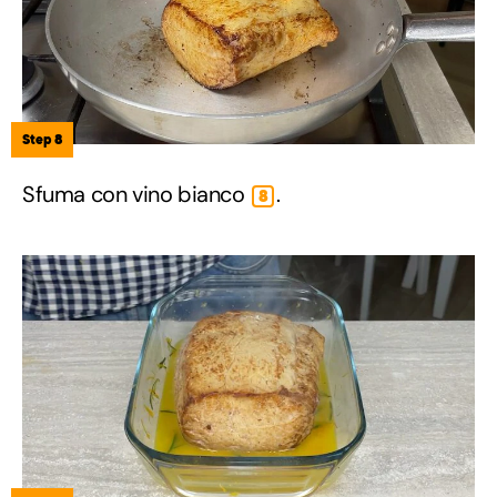
Step 8
Sfuma con vino bianco
.
8