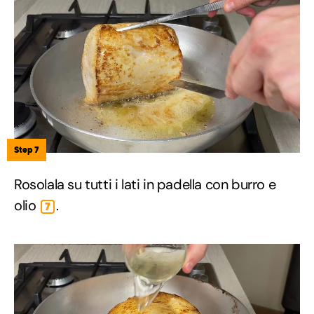
Step 7
Rosolala su tutti i lati in padella con burro e
olio
.
7