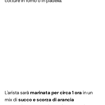
cotture in forno o in padella.
L'arista sarà
marinata per circa 1 ora
in un
mix di
succo e scorza di arancia