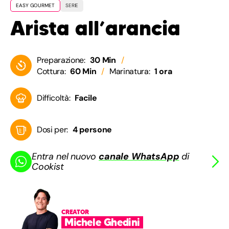
EASY GOURMET
SERIE
Arista all’arancia
Preparazione:
30 Min
Cottura:
60 Min
Marinatura:
1 ora
Difficoltà:
Facile
Dosi per:
4 persone
Entra nel nuovo
canale WhatsApp
di
Cookist
CREATOR
Michele Ghedini