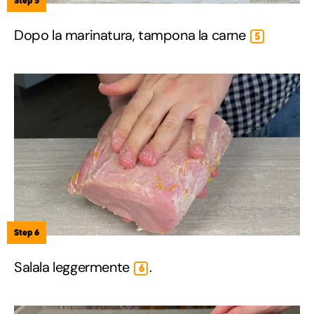
Step 5
Dopo la marinatura, tampona la carne
5
Step 6
Salala leggermente
.
6