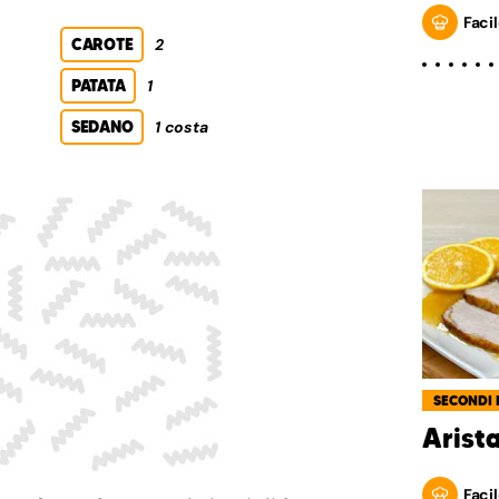
Facil
CAROTE
2
PATATA
1
SEDANO
1 costa
SECONDI 
Arista
Facil