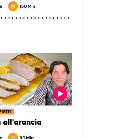
e
150 Min
PIATTI
 all'arancia
e
90 Min