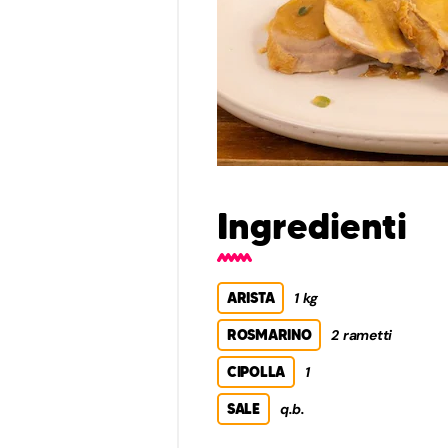
Ingredienti
ARISTA
1 kg
ROSMARINO
2 rametti
CIPOLLA
1
SALE
q.b.