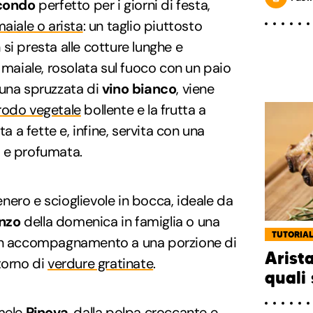
condo
perfetto per i giorni di festa,
maiale o arista
: un taglio piuttosto
si presta alle cotture lunghe e
 maiale, rosolata sul fuoco con un paio
 una spruzzata di
vino bianco
, viene
rodo vegetale
bollente e la frutta a
ta a fette e, infine, servita con una
 e profumata.
tenero e scioglievole in bocca, ideale da
nzo
della domenica in famiglia o una
TUTORIA
 in accompagnamento a una porzione di
Arista
torno di
verdure gratinate
.
quali 
 mele
Pinova
, dalla polpa croccante e