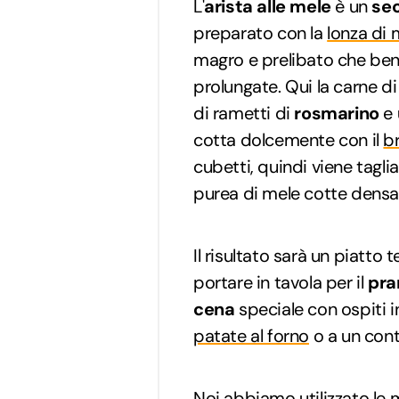
L'
arista alle mele
è un
se
preparato con la
lonza di 
magro e prelibato che ben 
prolungate. Qui la carne di
di rametti di
rosmarino
e
cotta dolcemente con il
b
cubetti, quindi viene taglia
purea di mele cotte densa
Il risultato sarà un piatto 
portare in tavola per il
pra
cena
speciale con ospiti
patate al forno
o a un con
Noi abbiamo utilizzato le