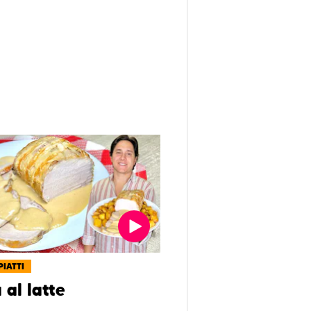
PIATTI
 al latte