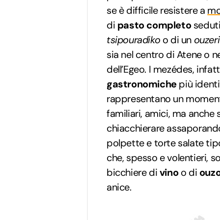
se è difficile resistere a
mo
di
pasto completo
seduti
tsipouradiko
o di un
ouzeri
sia nel centro di Atene o n
dell’Egeo. I mezédes, infat
gastronomiche
più identi
rappresentano un momen
familiari, amici, ma anche 
chiacchierare assaporando
polpette e torte salate ti
che, spesso e volentieri,
bicchiere di
vino
o di
ouz
anice.