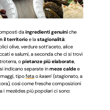
omposti da
ingredienti genuini
che
il territorio
e la
stagionalità
:
ci olive, verdure sott’aceto, alice
cati e salumi, a seconda che ci si trovi
troterra, o
pietanze più elaborate
,
si indicano separate in
meze calde
e
rmaggi, tipo
feta
o
kaseri
(stagionato, a
ecora), così come fresche composizioni
ra i mezédes più popolari ci sono: