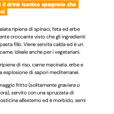
: il drink iconico spagnolo che
ci
salata ripiena di spinaci, feta ed erbe
nte croccante visto che gli ingredienti
 pasta fillo. Viene servita calda ed è un
arne, ideale anche per i vegetariani.
e ripiene di riso, carne macinata, erbe e
ia esplosione di sapori mediterranei.
rmaggio fritto (solitamente
graviera
o
cora), servito con una spruzzata di
rosticina all'esterno ed è morbido, semi