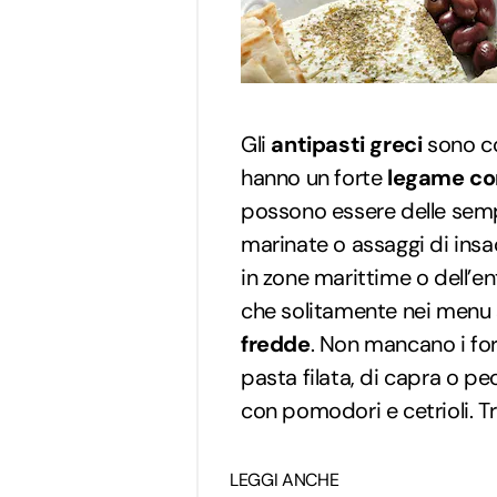
Gli
antipasti greci
sono c
hanno un forte
legame con 
possono essere delle sempli
marinate o assaggi di insac
in zone marittime o dell’en
che solitamente nei menu 
fredde
. Non mancano i fo
pasta filata, di capra o p
con pomodori e cetrioli. T
LEGGI ANCHE