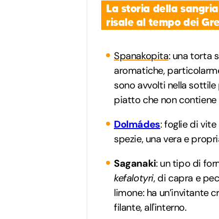
La storia della sangria
risale al tempo dei Gre
Spanakopita
: una torta 
aromatiche, particolarme
sono avvolti nella sottile
piatto che non contiene c
Dolmádes
: foglie di vit
spezie, una vera e propr
Saganaki
: un tipo di fo
kefalotyri
, di capra e pe
limone: ha un’invitante c
filante, all'interno.