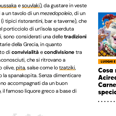
ussaka
e
souvlaki
), da gustare in veste
 a un tavolo di un
mezedopoleio
, di un
(i tipici ristorantini, bar e taverne), che
el porticciolo di un’isola sperduta
ti, sono considerati una delle
tradizioni
tarie della Grecia, in quanto
to di
convivialità
e
condivisione
tra
sconosciuti, che si ritrovano a
LUOGHI E
 olive,
pita
, salse come lo
tzatziki
,
Cosa 
po la spanakopita. Senza dimenticare
Acirea
 sono accompagnati da un buon
Carne
o
, il famoso liquore greco a base di
speci