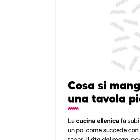
Cosa si mang
una tavola pi
La
cucina ellenica
fa subi
un po’ come succede con le
tapas
. Il
rito del meze
, po