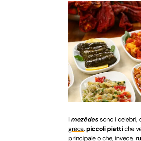
I
mezédes
sono i celebri, c
greca
,
piccoli piatti
che ve
principale o che, invece,
r