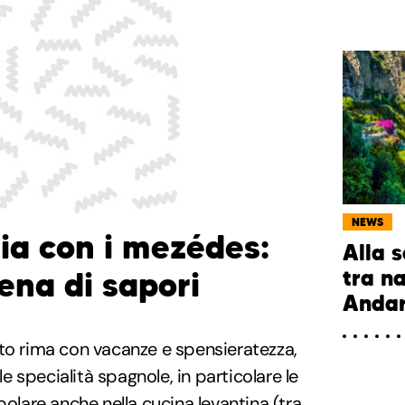
NEWS
ia con i mezédes:
Alla s
tra n
ena di sapori
Andar
to rima con vacanze e spensieratezza,
 specialità spagnole, in particolare le
polare anche nella cucina levantina (tra