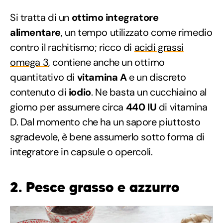
Si tratta di un
ottimo integratore
alimentare
, un tempo utilizzato come rimedio
contro il rachitismo; ricco di
acidi grassi
omega 3
, contiene anche un ottimo
quantitativo di
vitamina A
e un discreto
contenuto di
iodio
. Ne basta un cucchiaino al
giorno per assumere circa
440 IU
di vitamina
D. Dal momento che ha un sapore piuttosto
sgradevole, è bene assumerlo sotto forma di
integratore in capsule o opercoli.
2. Pesce grasso e azzurro