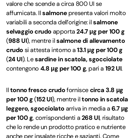
valore che scende a circa 800 UI se
affumicata. Il
salmone
presenta valori molto
variabili a seconda dell’origine: il
salmone
selvaggio crudo
apporta
24.7 μg per 100 g
(
988 UI
), mentre il
salmone di allevamento
crudo
si attesta intorno a
13.1 μg per 100 g
(
24 UI
). Le
sardine in scatola, sgocciolate
contengono
4.8 μg per 100 g
, pari a
192 UI
.
Il
tonno fresco crudo
fornisce
circa 3.8 μg
per 100 g
(
152 UI
), mentre il
tonno in scatola
leggero, sgocciolato
arriva in media a
6.7 μg
per 100 g
, corrispondenti a
268 UI
, risultato
che lo rende un prodotto pratico e nutriente
anche per insalate ricche e sazianti. Come