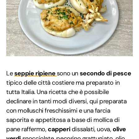
Le
seppie ripiene
sono un
secondo di pesce
tipico delle città costiere ma preparato in
tutta Italia. Una ricetta che è possibile
declinare in tanti modi diversi, qui preparata
con molluschi freschissimi e una farcia
saporita e appetitosa a base di mollica di
pane raffermo,
capperi
dissalati, uova,
olive
verdi
snocciolate, pecorino grattugiato, olio,