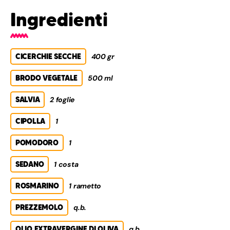
Ingredienti
CICERCHIE SECCHE
400 gr
BRODO VEGETALE
500 ml
SALVIA
2 foglie
CIPOLLA
1
POMODORO
1
SEDANO
1 costa
ROSMARINO
1 rametto
PREZZEMOLO
q.b.
OLIO EXTRAVERGINE DI OLIVA
q.b.