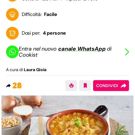
Difficoltà:
Facile
Dosi per:
4 persone
Entra nel nuovo
canale WhatsApp
di
Cookist
A cura di
Laura Gioia
28
CONDIVIDI