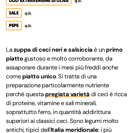
OLIO EXTRAVERGINE DI OLIVA
q.b.
SALE
q.b.
PEPE
q.b.
La
zuppa di ceci neri e salsiccia
è un
primo
piatto
gustoso e molto corroborante, da
assaporare durante i mesi più freddi anche
come
piatto unico
. Si tratta di una
preparazione particolarmente nutriente
perché questa
pregiata varietà
di ceci è ricca
di proteine, vitamine e sali minerali,
soprattutto ferro, in quantità addirittura
superiori ai classici ceci. Sono legumi molto
antichi, tipici dell'
Italia meridionale
: i più