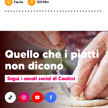
Facile
150 Min
Quello che i piatti
non dicono
Segui i canali social di Cookist