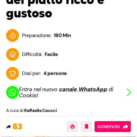
gustoso
Preparazione:
180 Min
Difficoltà:
Facile
Dosi per:
4 persone
Entra nel nuovo
canale WhatsApp
di
Cookist
A cura di
Raffaella Caucci
83
CONDIVIDI