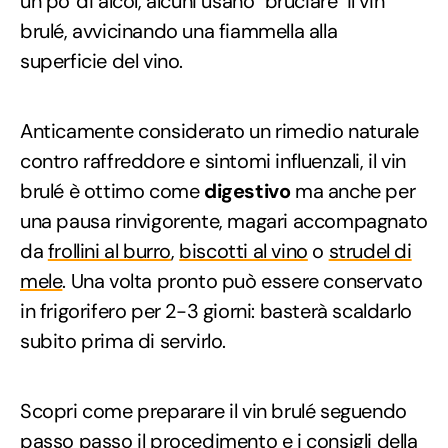
un po' di alcol, alcuni usano "bruciare" il vin
brulé, avvicinando una fiammella alla
superficie del vino.
Anticamente considerato un rimedio naturale
contro raffreddore e sintomi influenzali, il vin
brulé è ottimo come
digestivo
ma anche per
una pausa rinvigorente, magari accompagnato
da
frollini al burro
,
biscotti al vino
o
strudel di
mele
. Una volta pronto può essere conservato
in frigorifero per 2-3 giorni: basterà scaldarlo
subito prima di servirlo.
Scopri come preparare il vin brulé seguendo
passo passo il procedimento e i consigli della