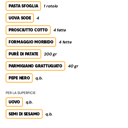
PASTA SFOGLIA
1 rotolo
UOVA SODE
4
PROSCIUTTO COTTO
4 fette
FORMAGGIO MORBIDO
4 fette
PURÈ DI PATATE
200 gr
PARMIGIANO GRATTUGIATO
40 gr
PEPE NERO
q.b.
PER LA SUPERFICIE
UOVO
q.b.
SEMI DI SESAMO
q.b.