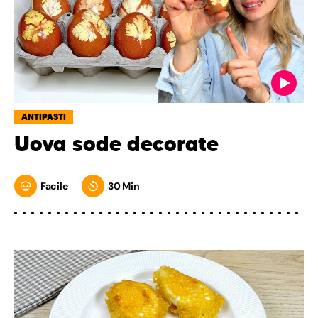
ANTIPASTI
Uova sode decorate
Facile
30 Min