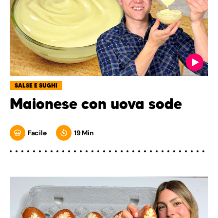
SALSE E SUGHI
Maionese con uova sode
Facile
19 Min