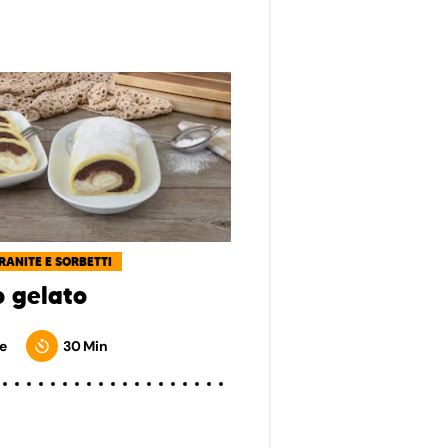
GRANITE E SORBETTI
o gelato
e
30 Min