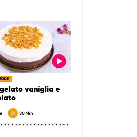
EDDE
 gelato vaniglia e
olato
e
30 Min