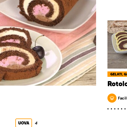
GELATI, 
Rotol
Facil
UOVA
4