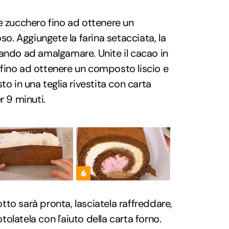
e zucchero fino ad ottenere un
. Aggiungete la farina setacciata, la
inuando ad amalgamare. Unite il cacao in
fino ad ottenere un composto liscio e
to in una teglia rivestita con carta
r 9 minuti.
6
to sarà pronta, lasciatela raffreddare,
otolatela con l'aiuto della carta forno.