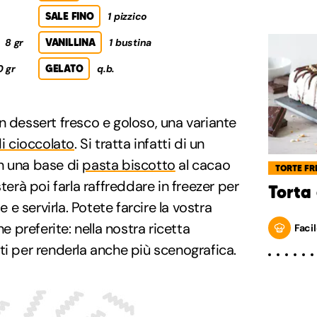
SALE FINO
1 pizzico
8 gr
VANILLINA
1 bustina
0 gr
GELATO
q.b.
n dessert fresco e goloso, una variante
di cioccolato
. Si tratta infatti di un
n una base di
pasta biscotto
al cacao
TORTE FR
terà poi farla raffreddare in freezer per
Torta
e e servirla. Potete farcire la vostra
he preferite: nella nostra ricetta
Facil
ti per renderla anche più scenografica.