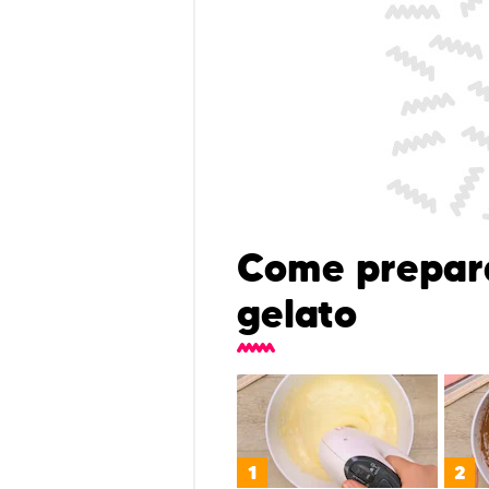
Come prepara
gelato
1
2