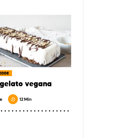
EDDE
 gelato vegana
e
12 Min