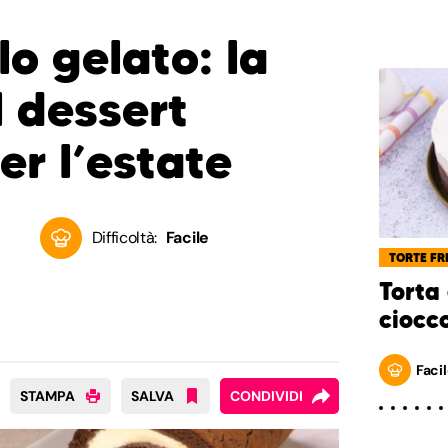
lo gelato: la
l dessert
er l’estate
Difficoltà:
Facile
TORTE FR
Torta
ciocc
Facil
STAMPA
SALVA
CONDIVIDI