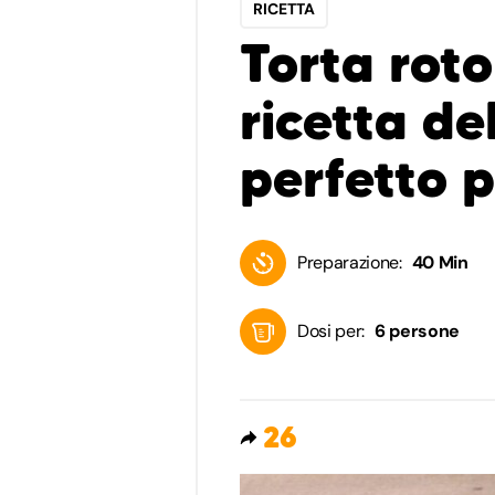
RICETTA
Torta roto
ricetta de
perfetto p
Preparazione:
40 Min
Dosi per:
6 persone
26