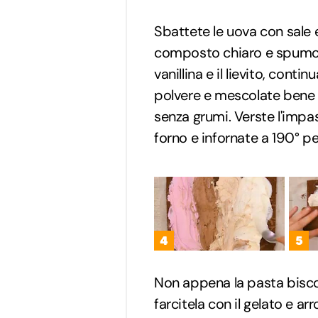
Sbattete le uova con sale 
composto chiaro e spumoso
vanillina e il lievito, cont
polvere e mescolate bene 
senza grumi. Verste l'impas
forno e infornate a 190° pe
4
5
Non appena la pasta biscot
farcitela con il gelato e arr