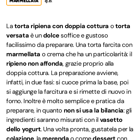
MARMELLATA
q.b.
La
torta ripiena con doppia cottura
o
torta
versata
è un
dolce
soffice e gustoso
facilissimo da preparare. Una torta farcita con
marmellata
o crema che ha un particolarità: il
ripieno non affonda
, grazie proprio alla
doppia cottura. La preparazione avviene,
infatti, in due fasi: si cuoce prima la base, poi
si aggiunge la farcitura e si rimette di nuovo in
forno. Inoltre è molto semplice e pratica da
preparare, in quanto
non si usa la bilancia
: gli
ingredienti saranno misurati con il
vasetto
dello
yogurt
. Una volta pronta, gustatela per la
colazione
, la
merenda
o come
dessert
con