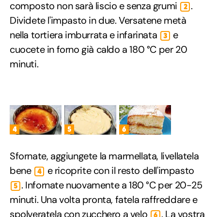
composto non sarà liscio e senza grumi
.
2
Dividete l'impasto in due. Versatene metà
nella tortiera imburrata e infarinata
e
3
cuocete in forno già caldo a 180 °C per 20
minuti.
4
5
6
Sfornate, aggiungete la marmellata, livellatela
bene
e ricoprite con il resto dell'impasto
4
. Infornate nuovamente a 180 °C per 20-25
5
minuti. Una volta pronta, fatela raffreddare e
spolveratela con zucchero a velo
. La vostra
6