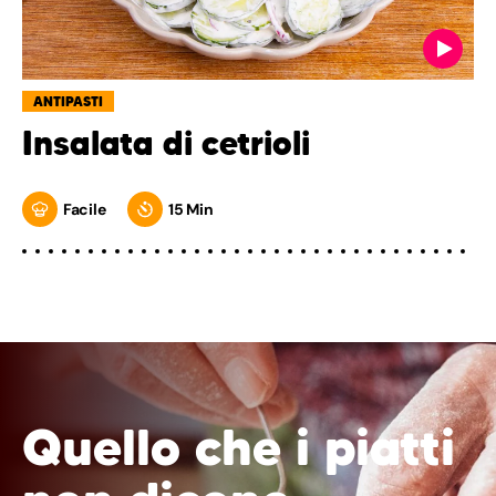
ANTIPASTI
Insalata di cetrioli
Facile
15 Min
Quello che i piatti