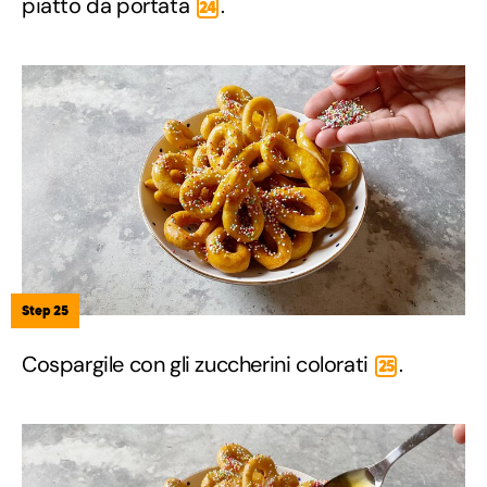
piatto da portata
.
24
Step 25
Cospargile con gli zuccherini colorati
.
25