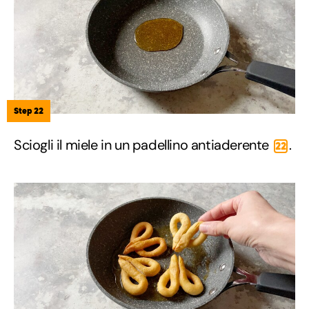
Step 22
Sciogli il miele in un padellino antiaderente
.
22