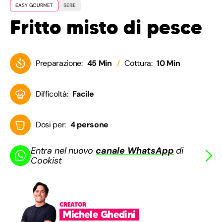
EASY GOURMET
SERIE
Fritto misto di pesce
Preparazione:
45 Min
Cottura:
10 Min
Difficoltà:
Facile
Dosi per:
4 persone
Entra nel nuovo
canale WhatsApp
di
Cookist
CREATOR
Michele Ghedini