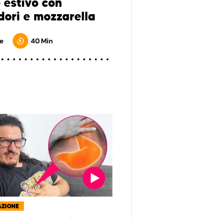
o estivo con
ori e mozzarella
e
40 Min
AZIONE