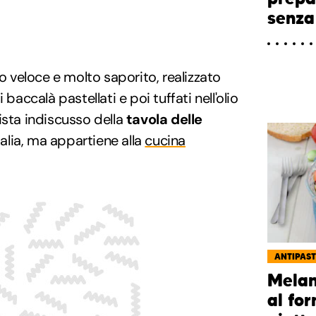
senza
o veloce e molto saporito, realizzato
 baccalà pastellati e poi tuffati nell'olio
ista indiscusso della
tavola delle
Italia, ma appartiene alla
cucina
ANTIPAST
Melan
al for