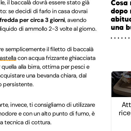
e, il baccalà dovrà essere stato già
Cosa 
dopo 
 se decidi di farlo in casa dovrai
abitu
fredda per circa
3 giorni
, avendo
una b
 liquido di ammollo 2-3 volte al giorno.
are semplicemente il filetto di baccalà
astella
con acqua frizzante ghiacciata
 quella alla birra, ottima per pesci e
acquistare una bevanda chiara, dal
 persistente.
Att
rte, invece, ti consigliamo di utilizzare
ric
inodore e con un alto punto di fumo, è
sta tecnica di cottura.