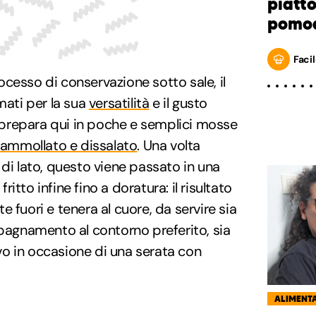
piatt
pomod
Facil
cesso di conservazione sotto sale, il
mati per la sua
versatilità
e il gusto
lo prepara qui in poche e semplici mosse
 ammollato e dissalato
. Una volta
 di lato, questo viene passato in una
fritto infine fino a doratura: il risultato
 fuori e tenera al cuore, da servire sia
pagnamento al contorno preferito, sia
vo in occasione di una serata con
ALIMENT