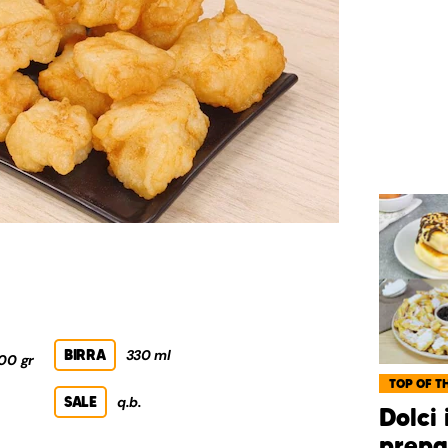
BIRRA
330 ml
00 gr
TOP OF TH
SALE
q.b.
Dolci 
prepa