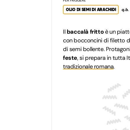
PER FRIGGERE
OLIO DI SEMI DI ARACHIDI
q.b.
Il
baccalà fritto
è un piatt
con bocconcini di filetto di
di semi bollente. Protagon
feste
, si prepara in tutta 
tradizionale romana
.