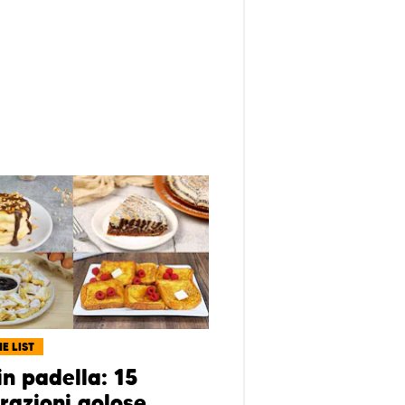
E LIST
in padella: 15
razioni golose