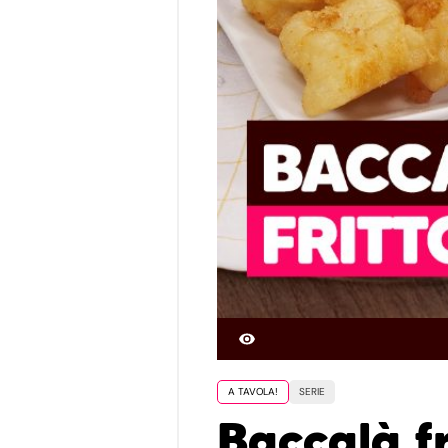
A TAVOLA!
SERIE
Baccalà fr