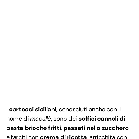
I
cartocci siciliani
, conosciuti anche con il
nome di
macallè
, sono dei
soffici cannoli di
pasta brioche fritti
,
passati nello zucchero
e farciti con
crema di ricotta
, arricchita con