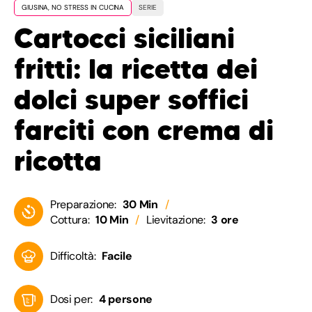
GIUSINA, NO STRESS IN CUCINA
SERIE
Cartocci siciliani
fritti: la ricetta dei
dolci super soffici
farciti con crema di
ricotta
Preparazione:
30 Min
Cottura:
10 Min
Lievitazione:
3 ore
Difficoltà:
Facile
Dosi per:
4 persone