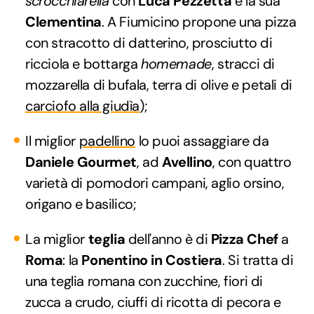
scrocchiarella
con
Luca Pezzetta
e la sua
Clementina
. A Fiumicino propone una pizza
con stracotto di datterino, prosciutto di
ricciola e bottarga
homemade
, stracci di
mozzarella di bufala, terra di olive e petali di
carciofo alla giudìa
);
Il miglior
padellino
lo puoi assaggiare da
Daniele Gourmet
, ad
Avellino
, con quattro
varietà di pomodori campani, aglio orsino,
origano e basilico;
La miglior
teglia
dell'anno è di
Pizza Chef
a
Roma
: la
Ponentino in Costiera
. Si tratta di
una teglia romana con zucchine, fiori di
zucca a crudo, ciuffi di ricotta di pecora e