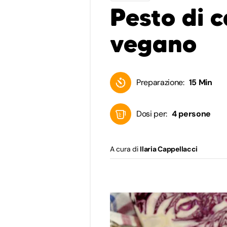
Pesto di c
vegano
Preparazione:
15 Min
Dosi per:
4 persone
A cura di
Ilaria Cappellacci