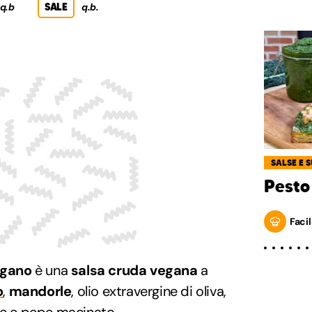
q.b
SALE
q.b.
SALSE E 
Pesto
Facil
egano
è una
salsa cruda vegana
a
o
,
mandorle
, olio extravergine di oliva,