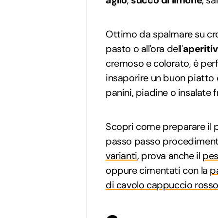
aglio
,
succo di limone
, s
Ottimo da spalmare su cros
pasto o all'ora dell'
aperiti
cremoso e colorato, è perf
insaporire un buon piatto 
panini, piadine o insalate f
Scopri come preparare il 
passo passo procedimento 
varianti
, prova anche il
pes
oppure cimentati con la
p
di cavolo cappuccio ross