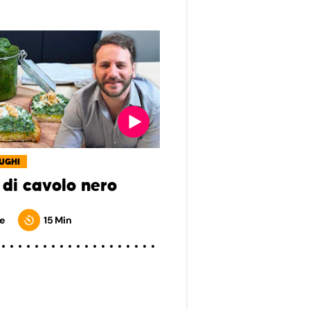
SUGHI
 di cavolo nero
e
15 Min