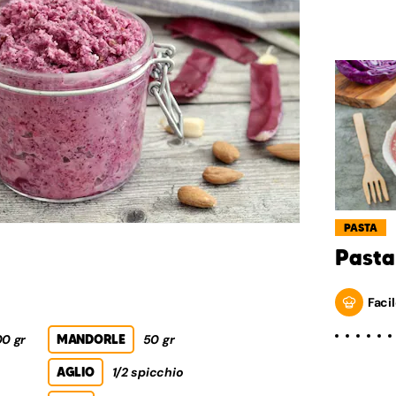
PASTA
Pasta
Facil
0 gr
MANDORLE
50 gr
AGLIO
1/2 spicchio