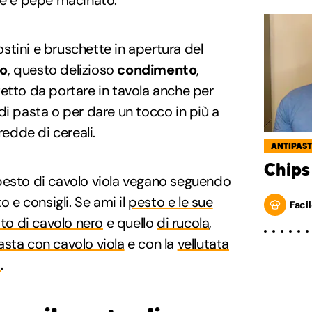
ale e pepe macinato.
tini e bruschette in apertura del
vo
, questo delizioso
condimento
,
etto da portare in tavola anche per
di pasta o per dare un tocco in più a
redde di cereali.
ANTIPAST
Chips
pesto di cavolo viola vegano seguendo
e consigli. Se ami il
pesto e le sue
Facil
to di cavolo nero
e quello
di rucola
,
asta con cavolo viola
e con la
vellutata
o
.