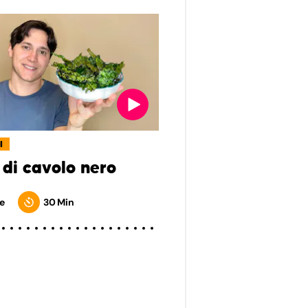
I
 di cavolo nero
e
30 Min