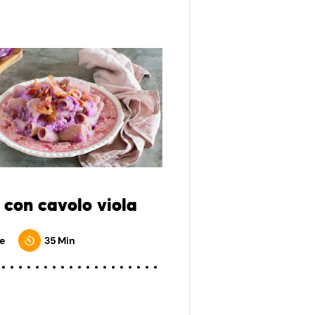
 con cavolo viola
e
35 Min