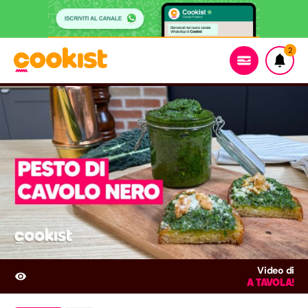
2
Video di
A TAVOLA!