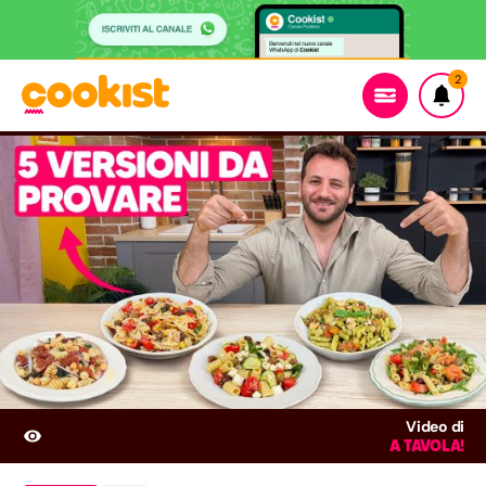
2
Video di
A TAVOLA!