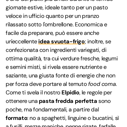
giornate estive, ideale tanto per un pasto
veloce in ufficio quanto per un pranzo
rilassato sotto l'ombrellone. Economica e
facile da preparare, può essere anche
un'eccellente
idea svuota-frigo
; inoltre, se
confezionata con ingredienti variegati, di
ottima qualità, tra cui verdure fresche, legumi
e semini misti, si rivela essere nutriente e
saziante, una giusta fonte di energie che non
per forza deve portare al temuto
food coma
.
Come ti svela il nostro
Elpidio
, le regole per
ottenere una
pasta fredda perfetta
sono
poche, ma fondamentali, a partire dal
formato
: no a spaghetti, linguine o bucatini, sì
a fusilli, mezze maniche, penne rigate, farfalle,