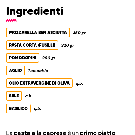
Ingredienti
MOZZARELLA BEN ASCIUTTA
350 gr
PASTA CORTA (FUSILLI)
320 gr
POMODORINI
250 gr
AGLIO
1 spicchio
OLIO EXTRAVERGINE DI OLIVA
q.b.
SALE
q.b.
BASILICO
q.b.
La
pasta alla caprese
è un
primo piatto