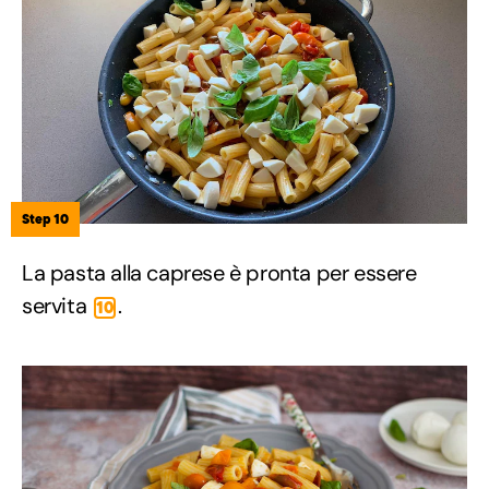
Step 10
La pasta alla caprese è pronta per essere
servita
.
10