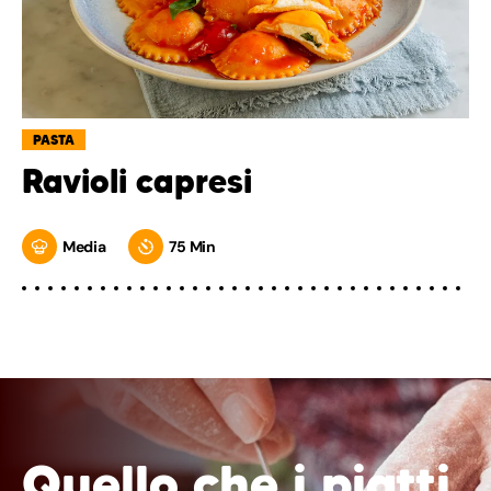
PASTA
Ravioli capresi
Media
75 Min
Quello che i piatti