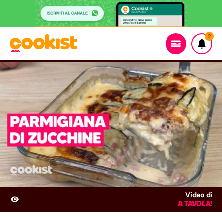
2
Video di
A TAVOLA!