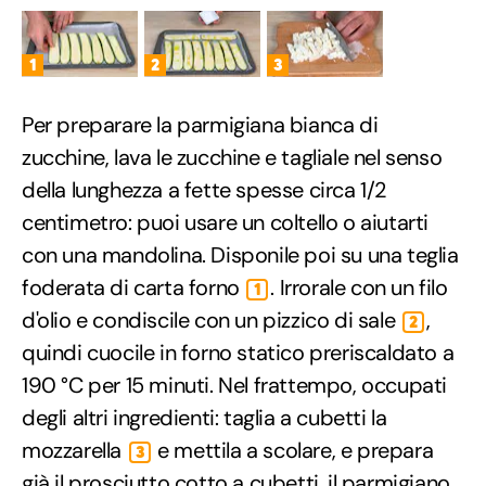
1
2
3
Per preparare la parmigiana bianca di
zucchine, lava le zucchine e tagliale nel senso
della lunghezza a fette spesse circa 1/2
centimetro: puoi usare un coltello o aiutarti
con una mandolina. Disponile poi su una teglia
foderata di carta forno
. Irrorale con un filo
1
d'olio e condiscile con un pizzico di sale
,
2
quindi cuocile in forno statico preriscaldato a
190 °C per 15 minuti. Nel frattempo, occupati
degli altri ingredienti: taglia a cubetti la
mozzarella
e mettila a scolare, e prepara
3
già il prosciutto cotto a cubetti, il parmigiano