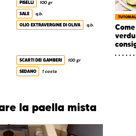
PISELLI
100 gr
SALE
q.b.
TUTORIA
OLIO EXTRAVERGINE DI OLIVA
q.b.
Come 
verdu
consig
SCARTI DEI GAMBERI
100 gr
SEDANO
1 costa
re la paella mista