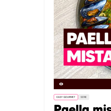
EASY GOURMET
SERIE
Paella mi