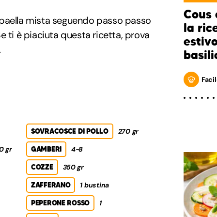
Cous 
 paella mista seguendo passo passo
la ric
e ti è piaciuta questa ricetta, prova
estiv
.
basili
Facil
SOVRACOSCE DI POLLO
270 gr
0 gr
GAMBERI
4-8
COZZE
350 gr
ZAFFERANO
1 bustina
PEPERONE ROSSO
1