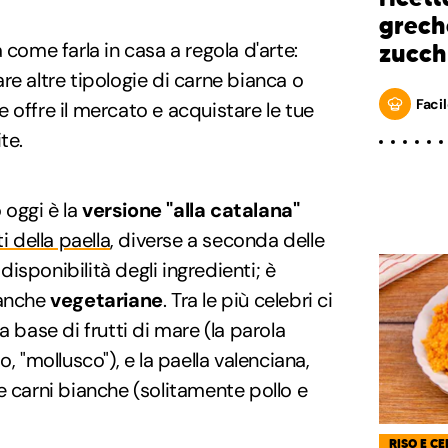
grech
 come farla in casa a regola d'arte:
zucch
re altre tipologie di carne bianca o
Facil
 offre il mercato e acquistare le tue
te.
oggi è la
versione "alla catalana"
i della paella
, diverse a seconda delle
 disponibilità degli ingredienti; è
 anche
vegetariane
. Tra le più celebri ci
a base di frutti di mare (la parola
, "mollusco"), e la paella valenciana,
e carni bianche (solitamente pollo e
RISO E CE