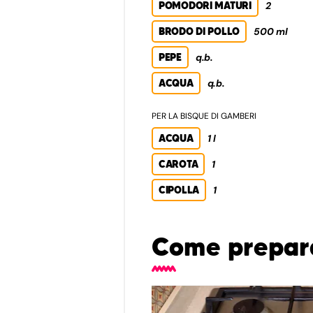
POMODORI MATURI
2
BRODO DI POLLO
500 ml
PEPE
q.b.
ACQUA
q.b.
PER LA BISQUE DI GAMBERI
ACQUA
1 l
CAROTA
1
CIPOLLA
1
Come prepara