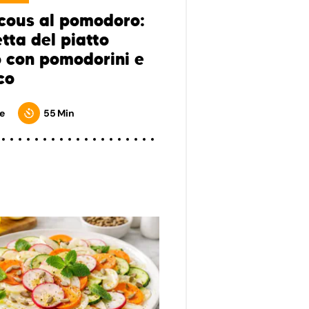
cous al pomodoro:
etta del piatto
o con pomodorini e
co
e
55 Min