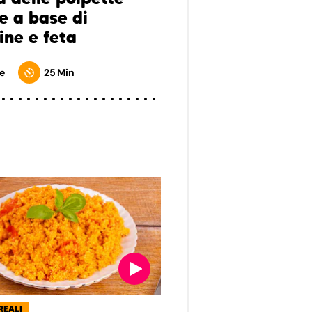
e a base di
ine e feta
e
25 Min
REALI