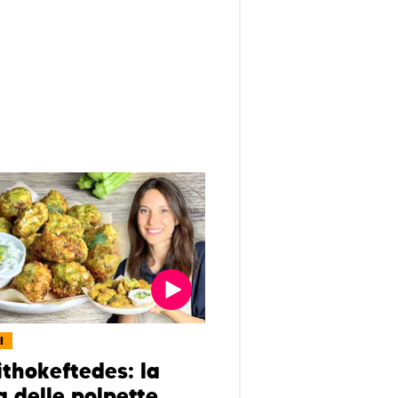
I
ithokeftedes: la
a delle polpette