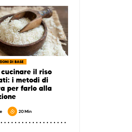
IONI DI BASE
cucinare il riso
ti: i metodi di
a per farlo alla
zione
e
20 Min