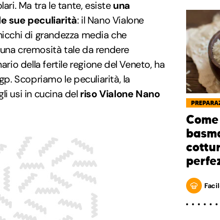
ari. Ma tra le tante, esiste
una
le sue peculiarità
: il Nano Vialone
chicchi di grandezza media che
 una cremosità tale da rendere
ario della fertile regione del Veneto, ha
Igp. Scopriamo le peculiarità, la
li usi in cucina del
riso Vialone Nano
PREPARAZ
Come 
basma
cottur
perfe
Facil