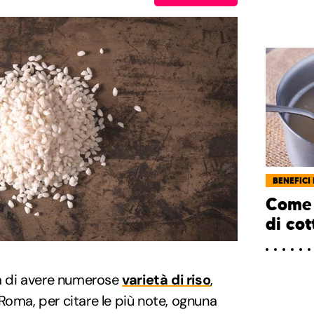
BENEFICI 
Come 
di cot
na di avere numerose
varietà di riso
,
Roma, per citare le più note, ognuna