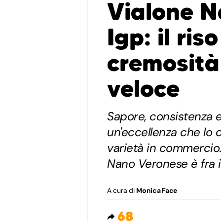
Vialone N
Igp: il ri
cremosità
veloce
Sapore, consistenza e
un'eccellenza che lo d
varietà in commercio.
Nano Veronese è fra i 
A cura di
Monica Face
68