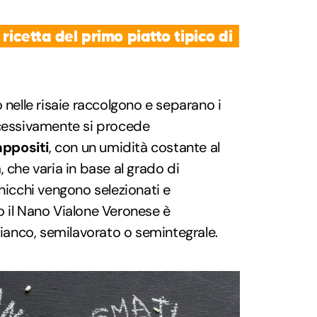
 ricetta del primo piatto tipico di
 nelle risaie raccolgono e separano i
ccessivamente si procede
 appositi
, con un umidità costante al
 che varia in base al grado di
chicchi vengono selezionati e
o il Nano Vialone Veronese è
bianco, semilavorato o semintegrale.