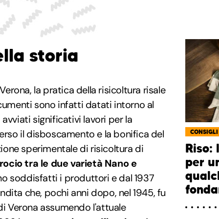
lla storia
Verona, la pratica della risicoltura risale
cumenti sono infatti datati intorno al
vviati significativi lavori per la
verso il disboscamento e la bonifica del
CONSIGLI
Riso: 
zione sperimentale di risicoltura di
per un
rocio tra le due varietà Nano e
qualc
rono soddisfatti i produttori e dal 1937
fonda
vendita che, pochi anni dopo, nel 1945, fu
 di Verona assumendo l'attuale