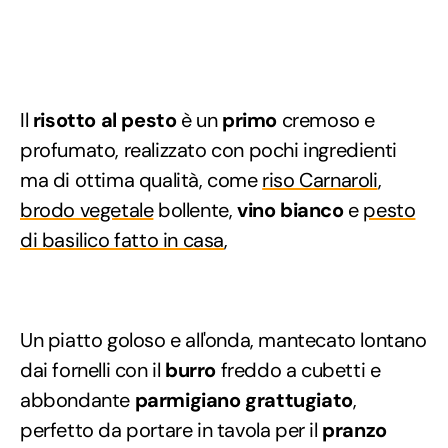
Il
risotto al pesto
è un
primo
cremoso e
profumato, realizzato con pochi ingredienti
ma di ottima qualità, come
riso Carnaroli
,
brodo vegetale
bollente,
vino bianco
e
pesto
di basilico fatto in casa
,
Un piatto goloso e all'onda, mantecato lontano
dai fornelli con il
burro
freddo a cubetti e
abbondante
parmigiano grattugiato
,
perfetto da portare in tavola per il
pranzo