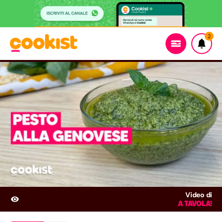
2
Video di
A TAVOLA!