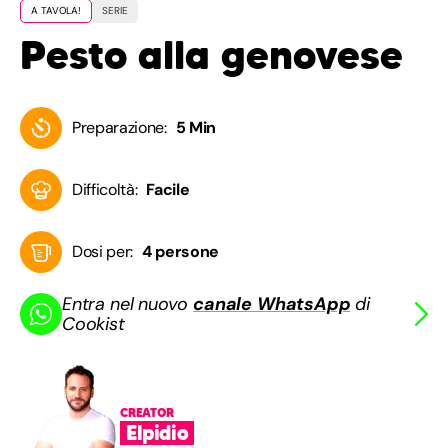
A TAVOLA!
SERIE
Pesto alla genovese
Preparazione:
5 Min
Difficoltà:
Facile
Dosi per:
4 persone
Entra nel nuovo
canale WhatsApp
di
Cookist
CREATOR
Elpidio