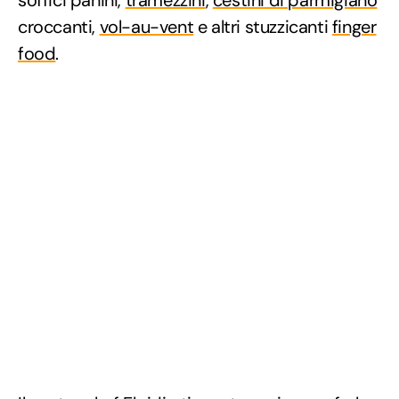
soffici panini,
tramezzini
,
cestini di parmigiano
croccanti,
vol-au-vent
e altri stuzzicanti
finger
food
.