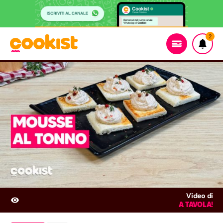
2
Video di
A TAVOLA!