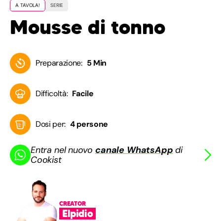
A TAVOLA!
SERIE
Mousse di tonno
Preparazione:
5 Min
Difficoltà:
Facile
Dosi per:
4 persone
Entra nel nuovo
canale WhatsApp
di
Cookist
CREATOR
Elpidio