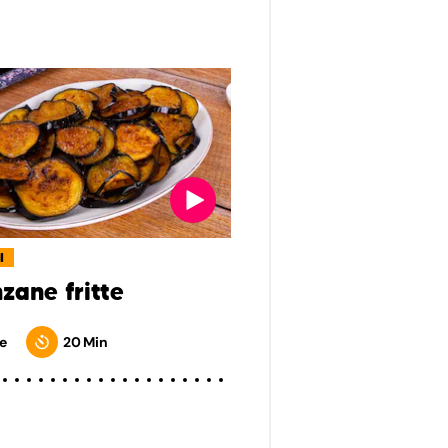
I
zane fritte
e
20 Min