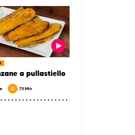
I
zane a pullastiello
e
75 Min