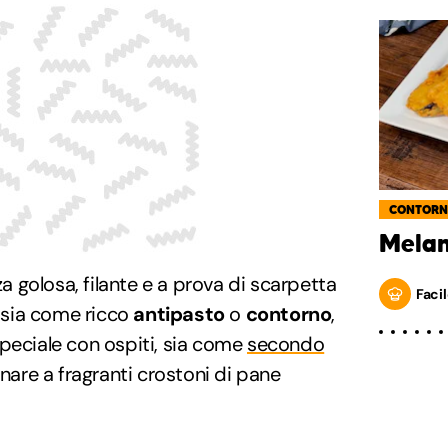
CONTORN
Melan
za golosa, filante e a prova di scarpetta
Facil
a sia come ricco
antipasto
o
contorno
,
peciale con ospiti, sia come
secondo
re a fragranti crostoni di pane