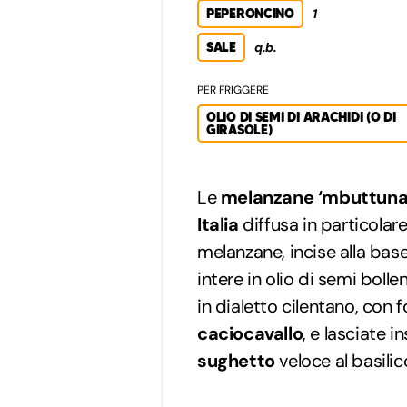
PEPERONCINO
1
SALE
q.b.
PER FRIGGERE
OLIO DI SEMI DI ARACHIDI (O DI
GIRASOLE)
Le
melanzane ‘mbuttuna
Italia
diffusa in particolare
melanzane, incise alla bas
intere in olio di semi bolle
in dialetto cilentano, con f
caciocavallo
, e lasciate 
sughetto
veloce al basilic