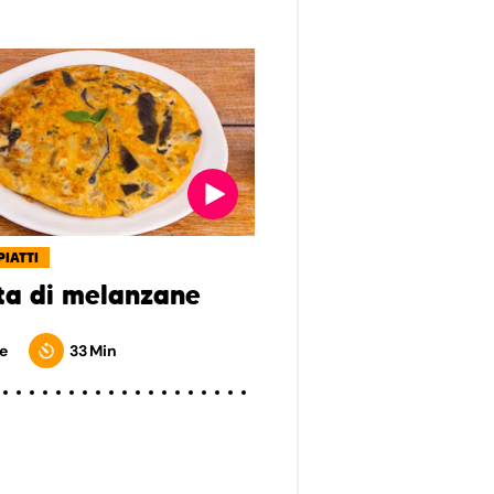
PIATTI
ata di melanzane
e
33 Min