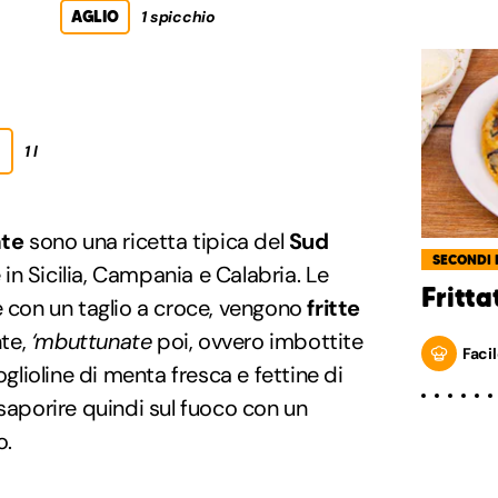
AGLIO
1 spicchio
1 l
te
sono una ricetta tipica del
Sud
SECONDI 
 in Sicilia, Campania e Calabria. Le
Fritt
e con un taglio a croce, vengono
fritte
nte,
‘mbuttunate
poi, ovvero imbottite
Facil
oglioline di menta fresca e fettine di
insaporire quindi sul fuoco con un
o.