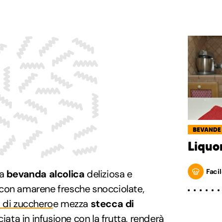
BEVANDE
Liquor
Facil
na
bevanda alcolica
deliziosa e
con amarene fresche snocciolate,
 di zucchero
e mezza
stecca di
sciata in infusione con la frutta, renderà