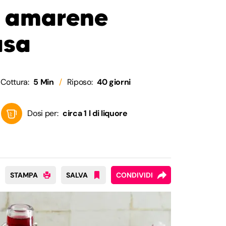
i amarene
asa
Cottura:
5 Min
Riposo:
40 giorni
Dosi per:
circa 1 l di liquore
STAMPA
SALVA
CONDIVIDI