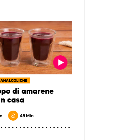
 ANALCOLICHE
ppo di amarene
in casa
e
45 Min