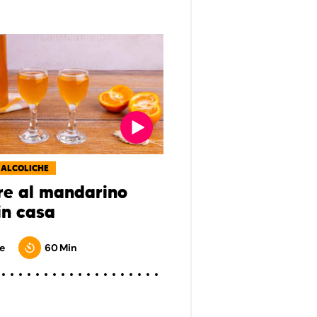
 ALCOLICHE
re al mandarino
in casa
e
60 Min