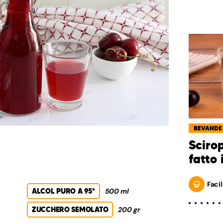
BEVANDE
Sciro
fatto 
Facil
ALCOL PURO A 95°
500 ml
ZUCCHERO SEMOLATO
200 gr