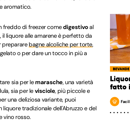
 e aromatico.
n freddo di freezer come
digestivo
al
 il liquore alle amarene è perfetto da
er preparare
bagne alcoliche per torte
,
gelato o per dare un tocco in più a
BEVANDE
Liquo
tare sia per le
marasche
, una varietà
fatto 
la, sia per le
visciole
, più piccole e
per una deliziosa variante, puoi
Facil
un liquore tradizionale dell'Abruzzo e del
 vino rosso.