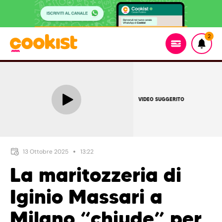
2
VIDEO SUGGERITO
13 Ottobre 2025
13:22
La maritozzeria di
Iginio Massari a
Milano “chiude” per